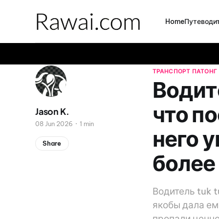
Home
Путеводит
ТРАНСПОРТ
ПАТОНГ
Водите
что п
Jason K.
08 Jun 2026
1 min
него 
Share
более
Водитель tuk t
якобы дала ем
пропали ценно