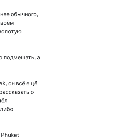
ьнее обычного,
своём
 золотую
о подмешать, а
k, он всё ещё
рассказать о
шёл
-либо
 Phuket