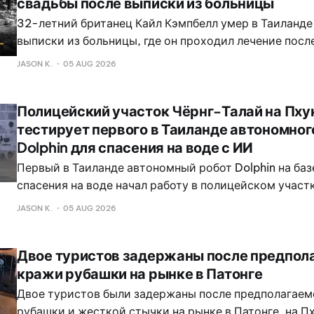
свадьбы после выписки из больницы
32-летний британец Кайл Кэмпбелл умер в Таиланде
выписки из больницы, где он проходил лечение посл
мотоцикле, за несколько дней до свадьбы со своей 
JASON K.
05 AUG 2026
Кэмпбелл, родом из Вестхаутона в Болтоне, приехал
жениться на Каннике Масасай.
Полицейский участок Чёрнг-Талай на Пху
тестирует первого в Таиланде автономног
Dolphin для спасения на воде с ИИ
Первый в Таиланде автономный робот Dolphin на баз
спасения на воде начал работу в полицейском участ
на Пхукете в рамках пилотного проекта, направленн
JASON K.
05 AUG 2026
повышение эффективности экстренного реагирован
районах.
Двое туристов задержаны после предпол
кражи рубашки на рынке в Патонге
Двое туристов были задержаны после предполагае
рубашки и жесткой стычки на рынке в Патонге, на Пх