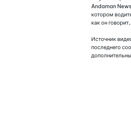
Andaman News 
котором водите
как он говорит,
Источник виде
последнего со
дополнительны