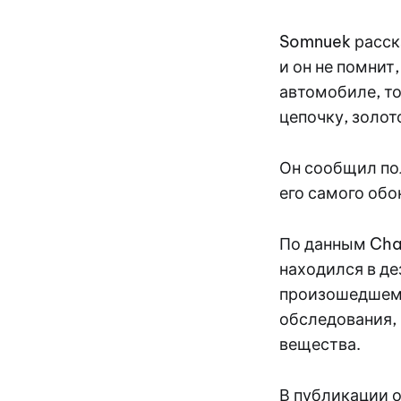
Somnuek расска
и он не помнит
автомобиле, т
цепочку, золот
Он сообщил пол
его самого обо
По данным Chan
находился в де
произошедшем.
обследования, 
вещества.
В публикации о