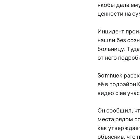
якобы дала ему
ценности на су
Инцидент произ
нашли без созн
больницу. Туда
от него подроб
Somnuek расска
её в подрайон 
видео с её учас
Он сообщил, чт
места рядом со
как утверждает
объяснив, что 