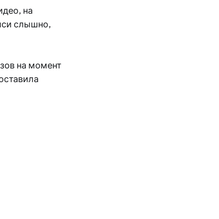
део, на
иси слышно,
зов на момент
доставила