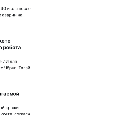
 30 июля после
е аварии на
невестой.
 в Таиланд, чтобы
кете
о робота
е ИИ для
ке Чёрнг-Талай
ого на
ия в прибрежных
агаемой
мой кражи
укете, согласно