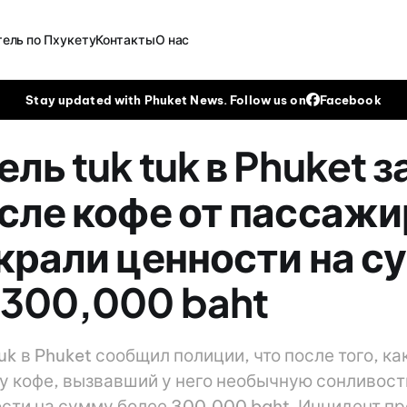
ель по Пхукету
Контакты
О нас
Stay updated with Phuket News. Follow us on
Facebook
ль tuk tuk в Phuket з
осле кофе от пассажи
украли ценности на с
 300,000 baht
uk в Phuket сообщил полиции, что после того, к
у кофе, вызвавший у него необычную сонливость
сти на сумму более 300,000 baht. Инцидент п