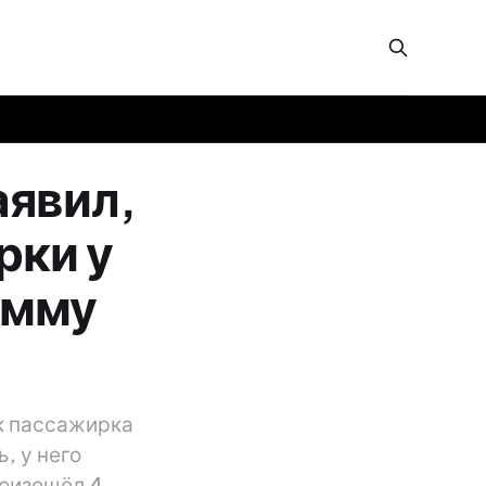
аявил,
рки у
умму
ак пассажирка
, у него
роизошёл 4