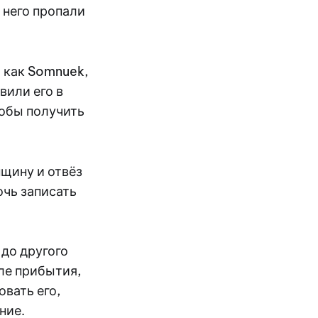
 него пропали
 как Somnuek,
вили его в
тобы получить
нщину и отвёз
очь записать
 до другого
сле прибытия,
вать его,
ние.