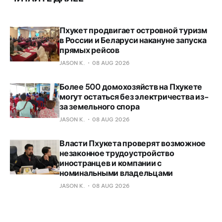
Пхукет продвигает островной туризм
в России и Беларуси накануне запуска
прямых рейсов
JASON K.
08 AUG 2026
Более 500 домохозяйств на Пхукете
могут остаться без электричества из-
за земельного спора
JASON K.
08 AUG 2026
Власти Пхукета проверят возможное
незаконное трудоустройство
иностранцев и компании с
номинальными владельцами
JASON K.
08 AUG 2026