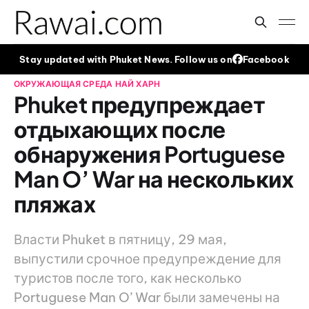
Stay updated with Phuket News. Follow us on
Facebook
ОКРУЖАЮЩАЯ СРЕДА
НАЙ ХАРН
Phuket предупреждает
отдыхающих после
обнаружения Portuguese
Man O’ War на нескольких
пляжах
Власти Phuket в пятницу, 29 мая,
выпустили срочное предупреждение для
туристов после того, как несколько
Portuguese Man O’ War были замечены на