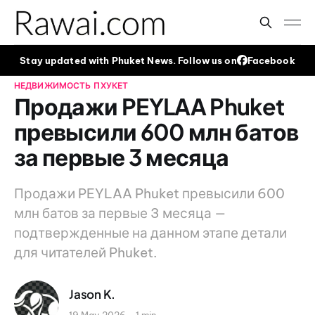
Stay updated with Phuket News. Follow us on
Facebook
НЕДВИЖИМОСТЬ
ПХУКЕТ
Продажи PEYLAA Phuket
превысили 600 млн батов
за первые 3 месяца
Продажи PEYLAA Phuket превысили 600
млн батов за первые 3 месяца —
подтвержденные на данном этапе детали
для читателей Phuket.
Jason K.