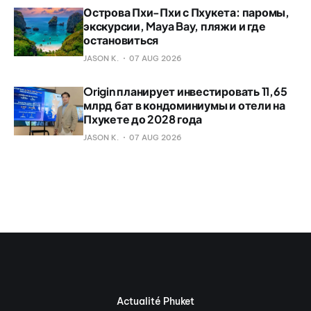
Острова Пхи-Пхи с Пхукета: паромы,
экскурсии, Maya Bay, пляжи и где
остановиться
JASON K.
07 AUG 2026
Origin планирует инвестировать 11,65
млрд бат в кондоминиумы и отели на
Пхукете до 2028 года
JASON K.
07 AUG 2026
Actualité Phuket