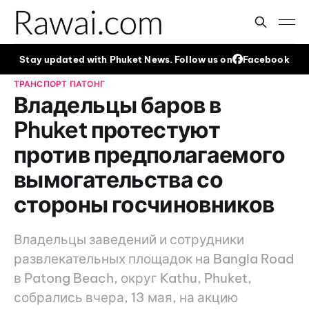
Stay updated with Phuket News. Follow us on
Facebook
ТРАНСПОРТ
ПАТОНГ
Владельцы баров в
Phuket протестуют
против предполагаемого
вымогательства со
стороны госчиновников
Владельцы заведений и сотрудники
развлекательных площадок на Bangla Road
в Patong Beach, округ Kathu, Phuket,
собрались вчера, 13 мая, на акцию