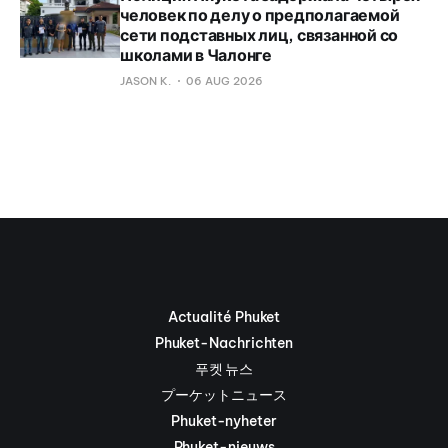
человек по делу о предполагаемой
сети подставных лиц, связанной со
школами в Чалонге
JASON K.
06 AUG 2026
Actualité Phuket
Phuket-Nachrichten
푸켓 뉴스
プーケットニュース
Phuket-nyheter
Phuket-nieuws