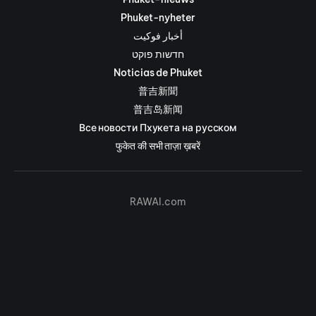
Phuket-nyheter
أخبار فوكيت
חדשות פוקט
Noticias de Phuket
普吉新聞
普吉岛新闻
Все новости Пхукета на русском
फुकेत की सभी ताज़ा ख़बरें
RAWAI.com