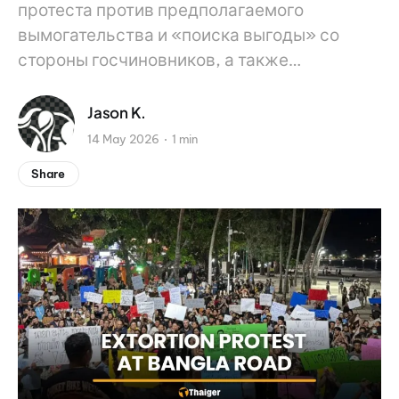
протеста против предполагаемого
вымогательства и «поиска выгоды» со
стороны госчиновников, а также…
Jason K.
14 May 2026
1 min
Share