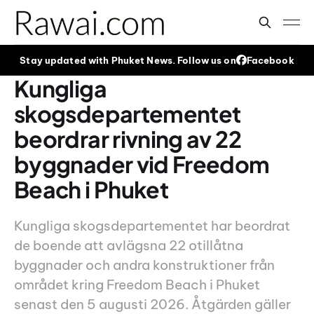
Stay updated with Phuket News. Follow us on
Facebook
Kungliga
skogsdepartementet
beordrar rivning av 22
byggnader vid Freedom
Beach i Phuket
Kungliga skogsdepartementet har beordrat
de boende att avlägsna 22 otillåtna
byggnader och andra konstruktioner från
området kring Freedom Beach i Phuket
senast den 5 augusti 2026. Åtgärden gäller