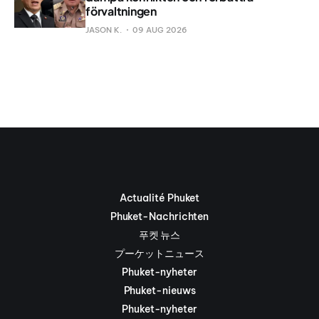
förvaltningen
JASON K.
09 AUG 2026
Actualité Phuket
Phuket-Nachrichten
푸켓 뉴스
プーケットニュース
Phuket-nyheter
Phuket-nieuws
Phuket-nyheter