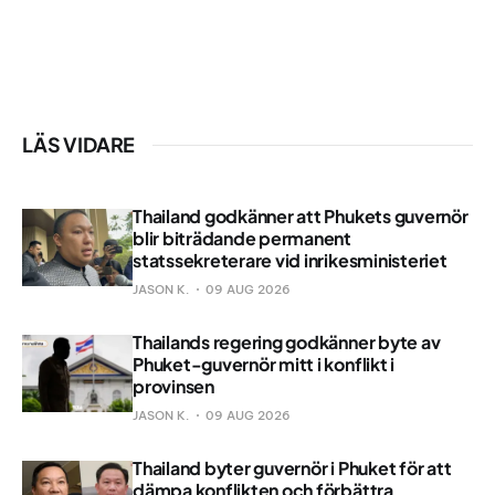
LÄS VIDARE
Thailand godkänner att Phukets guvernör
blir biträdande permanent
statssekreterare vid inrikesministeriet
JASON K.
09 AUG 2026
Thailands regering godkänner byte av
Phuket-guvernör mitt i konflikt i
provinsen
JASON K.
09 AUG 2026
Thailand byter guvernör i Phuket för att
dämpa konflikten och förbättra