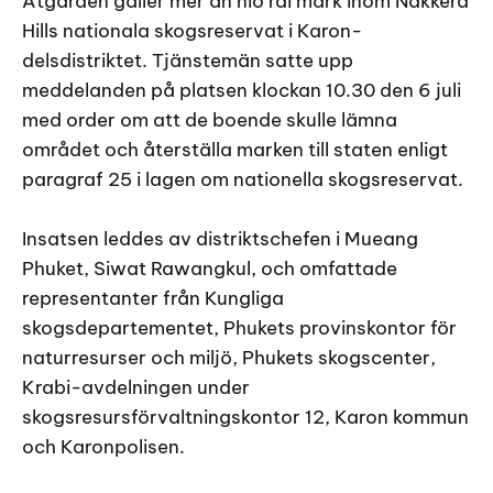
Åtgärden gäller mer än nio rai mark inom Nakkerd
Hills nationala skogsreservat i Karon-
delsdistriktet. Tjänstemän satte upp
meddelanden på platsen klockan 10.30 den 6 juli
med order om att de boende skulle lämna
området och återställa marken till staten enligt
paragraf 25 i lagen om nationella skogsreservat.
Insatsen leddes av distriktschefen i Mueang
Phuket, Siwat Rawangkul, och omfattade
representanter från Kungliga
skogsdepartementet, Phukets provinskontor för
naturresurser och miljö, Phukets skogscenter,
Krabi-avdelningen under
skogsresursförvaltningskontor 12, Karon kommun
och Karonpolisen.