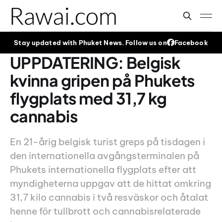
Stay updated with Phuket News. Follow us on
Facebook
UPPDATERING: Belgisk
kvinna gripen på Phukets
flygplats med 31,7 kg
cannabis
En 21-årig belgisk turist greps på tisdagen i
den internationella avgångsterminalen på
Phukets internationella flygplats efter att
myndigheterna uppgav att de hittat omkring
31,7 kilo cannabis i två resväskor och åtalat
henne för tullbrott och cannabisrelaterade