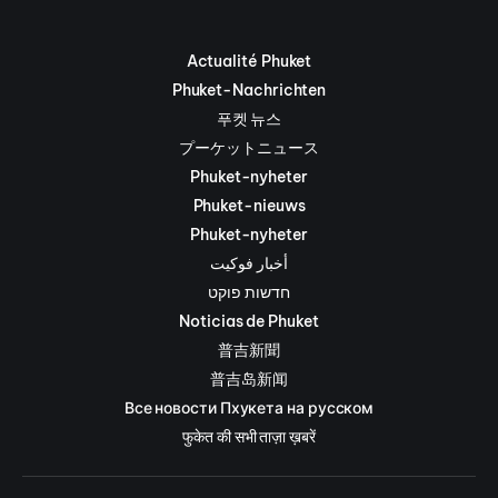
Actualité Phuket
Phuket-Nachrichten
푸켓 뉴스
プーケットニュース
Phuket-nyheter
Phuket-nieuws
Phuket-nyheter
أخبار فوكيت
חדשות פוקט
Noticias de Phuket
普吉新聞
普吉岛新闻
Все новости Пхукета на русском
फुकेत की सभी ताज़ा ख़बरें