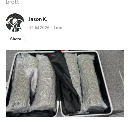
brott.
Jason K.
07 Jul 2026
1 min
Share