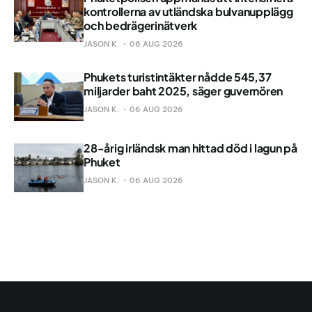
kontrollerna av utländska bulvanupplägg
och bedrägerinätverk
JASON K.
06 AUG 2026
Phukets turistintäkter nådde 545,37
miljarder baht 2025, säger guvernören
JASON K.
06 AUG 2026
28-årig irländsk man hittad död i lagun på
Phuket
JASON K.
06 AUG 2026