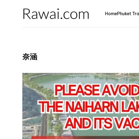
Home
Phuket Tra
奈涵