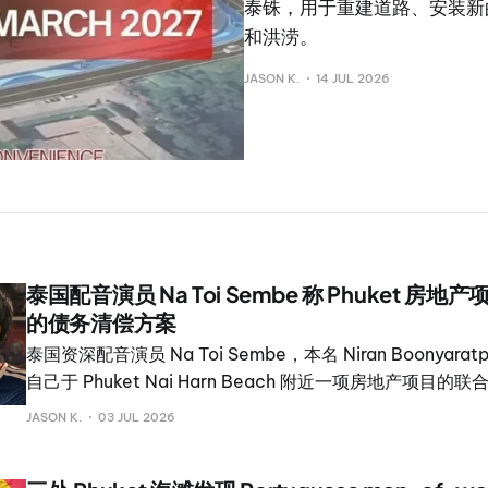
泰铢，用于重建道路、安装新
和洪涝。
JASON K.
14 JUL 2026
泰国配音演员 Na Toi Sembe 称 Phuket 房
的债务清偿方案
泰国资深配音演员 Na Toi Sembe，本名 Niran Boonyar
自己于 Phuket Nai Harn Beach 附近一项房地产项目
至今仍未获得偿还。 Na Toi 在 Facebook 发文更新称
JASON K.
03 JUL 2026
并表示将调整一项新的债务重组方案，以适用于所有受影响
务将分阶段偿还。 他说，这些承诺是否会落实，仍有待观察。 此