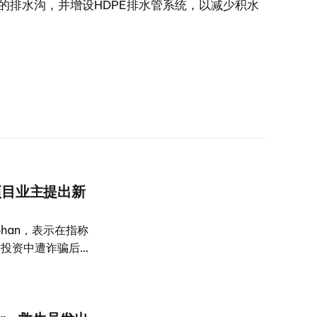
的排水沟，并增设HDPE排水管系统，以减少积水
地产项目业主提出新
atphan，表示在指称
的联合投资中遭诈骗后，
，项目业主已与他联系，
的投资者，未清偿债
前，Na Toi 表