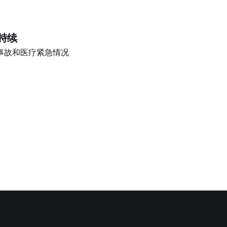
llyfish”，其特征是
非真正的水母，而
持续
对人类构成危险，引
事故和医疗紧急情况