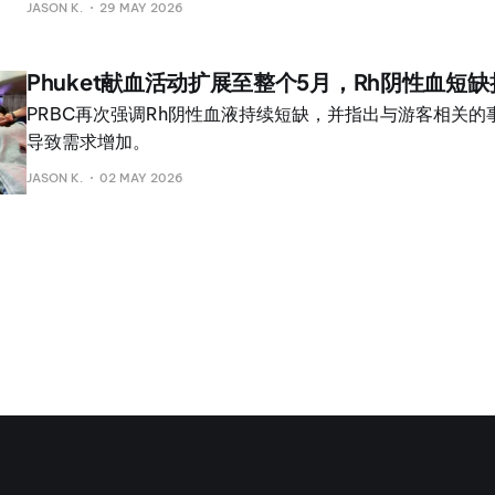
JASON K.
29 MAY 2026
O’ War在当地也被称为“火水母”或“Portuguese warship je
带有醒目的蓝色气囊状漂浮体。 当局表示，这种海洋生物并
Phuket献血活动扩展至整个5月，Rh阴性血短缺
是一种管水母类生物。它的长触手可造成疼痛性蜇伤，可能
发严重皮肤刺激，在某些情况下还
PRBC再次强调Rh阴性血液持续短缺，并指出与游客相关的
导致需求增加。
JASON K.
02 MAY 2026