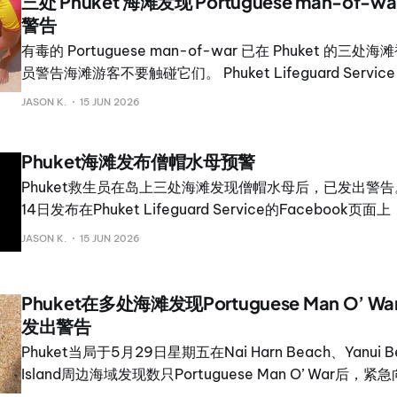
三处 Phuket 海滩发现 Portuguese man-of
示自己在该 Phuket 项目投资中不仅损失了本金，也未收
警告
后成为重大新闻。 在最新声明中，他感谢支持者给予的、他
回应。
有毒的 Portuguese man-of-war 已在 Phuket 的
员警告海滩游客不要触碰它们。 Phuket Lifeguard Service 
面上表示，这些生物于周日在 Nai Harn、Kata Noi 和 Ka
JASON K.
15 JUN 2026
员警告说，即使这些生物已被冲上海岸，它们的触手仍然能
可引发灼烧般疼痛和严重过敏反应，并可能影响神经系统和
Phuket海滩发布僧帽水母预警
类而言极少致命。 Portuguese man-of-war 常被误
半透明的蓝紫色、气球状浮囊辨认
Phuket救生员在岛上三处海滩发现僧帽水母后，已发出警告
14日发布在Phuket Lifeguard Service的Faceboo
示两个样本被收集在一个玻璃容器中。 根据警告，这些生物出现在
JASON K.
15 JUN 2026
Beach、Kata Noi Beach和Kata Beach。救生员表
查，以保护海滩游客和观光客安全。 官员表示，僧帽水母属
物，即使被冲上海岸后仍然具有危险性。接触后可能导致严
Phuket在多处海滩发现Portuguese Man O’ 
和皮疹。在某些情况下，人们还可能出现严重过敏反应，需
发出警告
救生
Phuket当局于5月29日星期五在Nai Harn Beach、Yanui 
Island周边海域发现数只Portuguese Man O’ War后
救生员已在受影响区域设置警示牌，提醒到访者注意安全。Portu