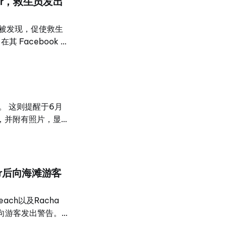
-war，救生员发出
到承诺的回报，此案随
形容为铺天盖地的
三处海滩被发现，促使救生
在其 Facebook 页
ta 海滩被发现。 救生
够释放毒液。其毒液
心脏功能，不过对人
认为是水母。它们可通过
。 这则提醒于6月
k页面上，并附有照片，显
Nai Harn
示，他们已加强监测和巡
于高毒性海洋生
重灼痛、肿胀、发红
War后向海滩游客
要立即接受治疗。
Beach以及Racha
，紧急向游客发出警告。
guese Man