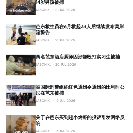
14岁男孩被捕
JASON K.
21 JUL 2026
芭东救生员在6月救起33人后继续发布离岸
流警告
JASON K.
21 JUL 2026
两名芭东酒店厨师因涉嫌殴打实习生被捕
JASON K.
20 JUL 2026
被国际刑警组织红色通缉令通缉的比利时公
民在芭东被捕
JASON K.
19 JUL 2026
关于在芭东买到超小烤虾的投诉引发网络反
响
JASON K.
15 JUL 2026