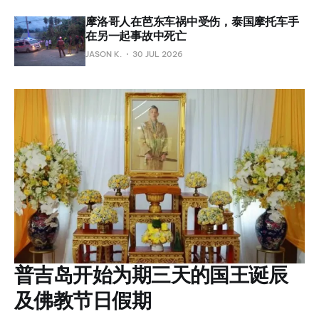
摩洛哥人在芭东车祸中受伤，泰国摩托车手
在另一起事故中死亡
JASON K.
30 JUL 2026
普吉岛开始为期三天的国王诞辰
及佛教节日假期