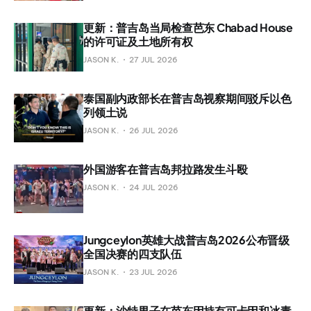
更新：普吉岛当局检查芭东 Chabad House
的许可证及土地所有权
JASON K.
27 JUL 2026
泰国副内政部长在普吉岛视察期间驳斥以色
列领土说
JASON K.
26 JUL 2026
外国游客在普吉岛邦拉路发生斗殴
JASON K.
24 JUL 2026
Jungceylon英雄大战普吉岛2026公布晋级
全国决赛的四支队伍
JASON K.
23 JUL 2026
更新：沙特男子在芭东因持有可卡因和冰毒