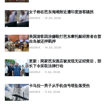
女子称在芭东海滩附近遭印度游客骚扰
JASON K.
15 JUL 2026
美国游客因涉嫌殴打芭东摩托艇经营者在普
吉岛被还押羁押
JASON K.
14 JUL 2026
更新：两家芭东酒店被发现无证经营后，部
长下令采取法律行动
JASON K.
11 JUL 2026
卡马拉一男子从手机信号塔坠落受伤
JASON K.
11 JUL 2026