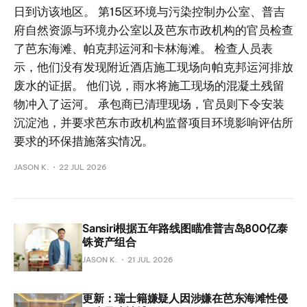
日到访该地区。 第15区环境与污染控制办公室、普吉
府自然资源与环境办公室以及芭东市政机构的官员检查
了芭东海滩、帕克邦运河和卡林海滩。 检查人员表
示，他们没有发现附近酒店施工现场向帕克邦运河排放
废水的证据。 他们说，雨水将施工现场的混凝土残留
物冲入了运河。 承包商已清理现场，官员则下令安装
沉淀池，并要求芭东市政机构监督项目环境影响评估所
要求的环保措施落实情况。
JASON K.
22 JUL 2026
Sansiri根据五年路线图瞄准普吉岛800亿泰
铢资产组合
JASON K.
21 JUL 2026
更新：瑞士籍嫌疑人因涉嫌在芭东海滩性侵