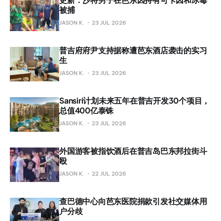
被捕
JASON K.
23 JUL 2026
普吉府府尹支持据称遭芭东酒店袭击的实习
生
JASON K.
23 JUL 2026
Sansiri计划未来五年在普吉开发30个项目，
总值400亿泰铢
JASON K.
23 JUL 2026
外国游客被指饮酒后在普吉岛巴东邦拉街斗
殴
JASON K.
22 JUL 2026
查巴德中心向芭东医院捐款引发社交媒体用
户分歧