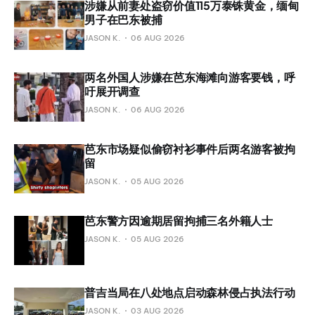
涉嫌从前妻处盗窃价值115万泰铢黄金，缅甸
男子在巴东被捕
JASON K.
06 AUG 2026
两名外国人涉嫌在芭东海滩向游客要钱，呼
吁展开调查
JASON K.
06 AUG 2026
芭东市场疑似偷窃衬衫事件后两名游客被拘
留
JASON K.
05 AUG 2026
芭东警方因逾期居留拘捕三名外籍人士
JASON K.
05 AUG 2026
普吉当局在八处地点启动森林侵占执法行动
JASON K.
03 AUG 2026