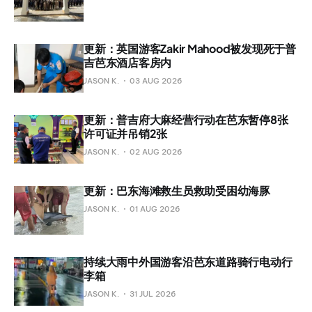
更新：英国游客Zakir Mahood被发现死于普
吉芭东酒店客房内
JASON K.
03 AUG 2026
更新：普吉府大麻经营行动在芭东暂停8张
许可证并吊销2张
JASON K.
02 AUG 2026
更新：巴东海滩救生员救助受困幼海豚
JASON K.
01 AUG 2026
持续大雨中外国游客沿芭东道路骑行电动行
李箱
JASON K.
31 JUL 2026