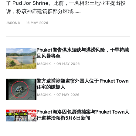
了 Pud Jor Shrine。此前，一名相邻土地业主提出投
诉，称该神庙建筑群部分区域……
JASON K.
16 MAY 2026
Phuket警告供水短缺与洪涝风险，干旱持续
且风暴将至
JASON K.
09 MAY 2026
警方逮捕涉嫌盗窃外国人位于 Phuket Town
住宅的嫌疑人
JASON K.
07 MAY 2026
Phuket海洛因包裹诱捕案与Phuket Town人
行道整治领衔5月6日新闻
JASON K.
06 MAY 2026