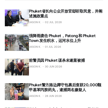
Phuket省长向公众开放官邸听取民意，并阐
述施政重点
JASON K.
02 JUL 2026
强降雨袭击 Phuket，Patong 和 Phuket
Town 发生积水，运河水位上升
JASON K.
01 JUL 2026
前警员因 Phuket 谋杀未遂案被捕
JASON K.
30 JUN 2026
Phuket警方路边蹲守包裹后查获20,000颗
甲基苯丙胺药丸，逮捕两名嫌疑人
JASON K.
28 JUN 2026