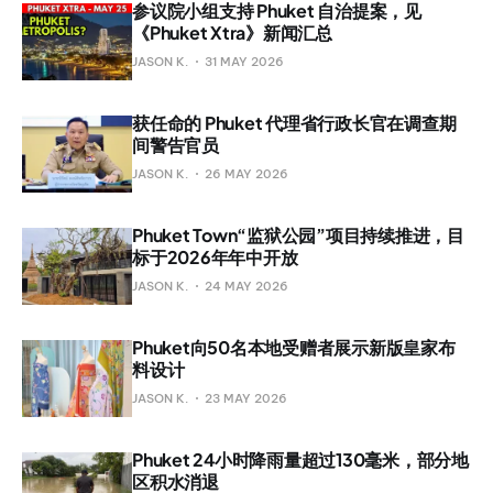
参议院小组支持 Phuket 自治提案，见
《Phuket Xtra》新闻汇总
JASON K.
31 MAY 2026
获任命的 Phuket 代理省行政长官在调查期
间警告官员
JASON K.
26 MAY 2026
Phuket Town“监狱公园”项目持续推进，目
标于2026年年中开放
JASON K.
24 MAY 2026
Phuket向50名本地受赠者展示新版皇家布
料设计
JASON K.
23 MAY 2026
Phuket 24小时降雨量超过130毫米，部分地
区积水消退