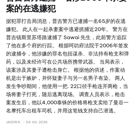
案的在逃嫌犯
据犯罪打击局消息，普吉警方已逮捕一名65岁的在逃
嫌犯。 此人在一起杀妻案中逃避抓捕近20年。 警方在
普吉镇斯里苏塔路逮捕了 Sawai 先生，此前警方追踪
了他在多个府的行踪。 根据呵叻府法院于2006年签发
的逮捕令，他涉嫌的罪名包括谋杀、非法持有枪支和弹
药，以及未经许可在公共场所携带武器。 当局表示，
该案涉及其妻子遭枪击身亡。 根据他的供述，作案动
机是出于嫉妒，并怀疑妻子与另一名男子有染。 两人
发生争吵期间，他使用一把. 22口径手枪连开两枪，当
场将妻子打死，随后逃离现场。 调查人员表示，枪击
案发生后，他以4,000泰铢的价格将枪支卖给了曼谷一
名摩托车出租车司机，并用这笔钱支持自己潜逃。
JASON K.
04 JUL 2026