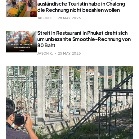
ausländische Touristin habe in Chalong
die Rechnung nicht bezahlen wollen
JASON K.
28 MAY 2026
Streit in Restaurant in Phuket dreht sich
um unbezahlte Smoothie-Rechnung von
80 Baht
JASON K.
25 MAY 2026