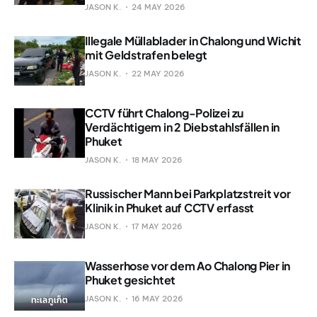
JASON K.
24 MAY 2026
Illegale Müllablader in Chalong und Wichit
mit Geldstrafen belegt
JASON K.
22 MAY 2026
CCTV führt Chalong-Polizei zu
Verdächtigem in 2 Diebstahlsfällen in
Phuket
JASON K.
18 MAY 2026
Russischer Mann bei Parkplatzstreit vor
Klinik in Phuket auf CCTV erfasst
JASON K.
17 MAY 2026
Wasserhose vor dem Ao Chalong Pier in
Phuket gesichtet
JASON K.
16 MAY 2026