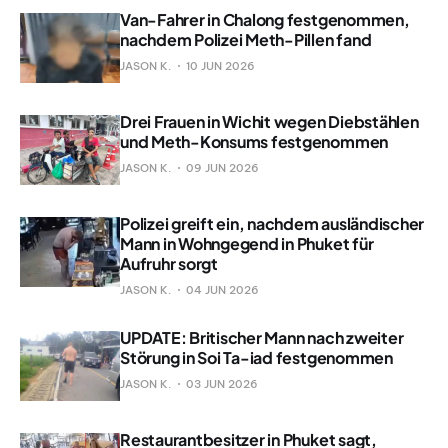
Van-Fahrer in Chalong festgenommen,
nachdem Polizei Meth-Pillen fand
JASON K.
10 JUN 2026
Drei Frauen in Wichit wegen Diebstählen
und Meth-Konsums festgenommen
JASON K.
09 JUN 2026
Polizei greift ein, nachdem ausländischer
Mann in Wohngegend in Phuket für
Aufruhr sorgt
JASON K.
04 JUN 2026
UPDATE: Britischer Mann nach zweiter
Störung in Soi Ta-iad festgenommen
JASON K.
03 JUN 2026
Restaurantbesitzer in Phuket sagt,