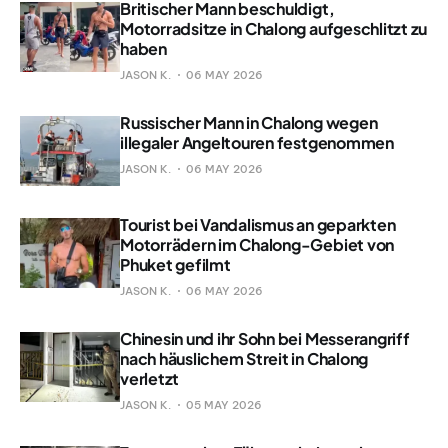
Britischer Mann beschuldigt,
Motorradsitze in Chalong aufgeschlitzt zu
haben
JASON K.
06 MAY 2026
Russischer Mann in Chalong wegen
illegaler Angeltouren festgenommen
JASON K.
06 MAY 2026
Tourist bei Vandalismus an geparkten
Motorrädern im Chalong-Gebiet von
Phuket gefilmt
JASON K.
06 MAY 2026
Chinesin und ihr Sohn bei Messerangriff
nach häuslichem Streit in Chalong
verletzt
JASON K.
05 MAY 2026