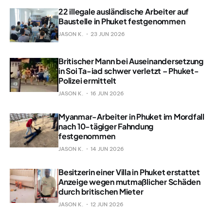
22 illegale ausländische Arbeiter auf
Baustelle in Phuket festgenommen
JASON K.
23 JUN 2026
Britischer Mann bei Auseinandersetzung
in Soi Ta-iad schwer verletzt – Phuket-
Polizei ermittelt
JASON K.
16 JUN 2026
Myanmar-Arbeiter in Phuket im Mordfall
nach 10-tägiger Fahndung
festgenommen
JASON K.
14 JUN 2026
Besitzerin einer Villa in Phuket erstattet
Anzeige wegen mutmaßlicher Schäden
durch britischen Mieter
JASON K.
12 JUN 2026