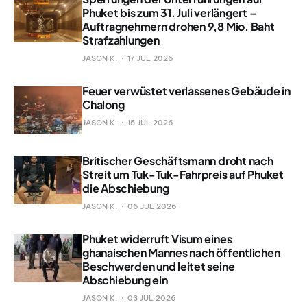
Phuket bis zum 31. Juli verlängert –
Auftragnehmern drohen 9,8 Mio. Baht
Strafzahlungen
JASON K.
17 JUL 2026
Feuer verwüstet verlassenes Gebäude in
Chalong
JASON K.
15 JUL 2026
Britischer Geschäftsmann droht nach
Streit um Tuk-Tuk-Fahrpreis auf Phuket
die Abschiebung
JASON K.
06 JUL 2026
Phuket widerruft Visum eines
ghanaischen Mannes nach öffentlichen
Beschwerden und leitet seine
Abschiebung ein
JASON K.
03 JUL 2026