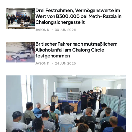
Drei Festnahmen, Vermögenswerte im
Wert von B300.000 bei Meth-Razzia in
Chalong sichergestellt
JASON K.
30 JUN 2026
Britischer Fahrer nach mutmaßlichem
Alkoholunfall am Chalong Circle
festgenommen
JASON K.
24 JUN 2026