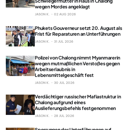
Schwiegermutter in Haus in Chalong
wegen Mordes angeklagt
JASON K.
02 AUG 2026
Phukets Gouverneur setzt 20. August als
Frist für Reparaturen an Unterführungen
JASON K.
31 JUL 2026
Polizei von Chalong nimmt Myanmarerin
wegen mutmaßlichen Verstoßes gegen
Arbeitserlaubnis in
Lebensmittelgeschäft fest
JASON K.
30 JUL 2026
Verdächtiger russischer Mafiastruktur in
Chalong aufgrund eines
Auslieferungsbefehls festgenommen
JASON K.
28 JUL 2026
Sperrungen der Unterführungen auf