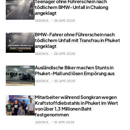
Teenager ohne Führerschein nach
tödlichem BMW-Unfall in Chalong
angeklagt
JASON K.
28 APR 2026
BMW-Fahrer ohne Führerschein nach
tödlichem Unfall mit Transfrau in Phuket
angeklagt
JASON K.
28 APR 2026
Ausländische Biker machen Stunts in
Phuket-Mall und lösen Empörung aus
JASON K.
20 APR 2026
Mitarbeiter während Songkran wegen
Kraftstoffdiebstahls in Phuket im Wert
von über 1,3 Millionen Baht
festgenommen
JASON K.
16 APR 2026