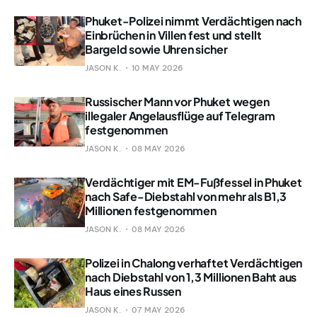
Phuket-Polizei nimmt Verdächtigen nach
Einbrüchen in Villen fest und stellt
Bargeld sowie Uhren sicher
JASON K.
10 MAY 2026
Russischer Mann vor Phuket wegen
illegaler Angelausflüge auf Telegram
festgenommen
JASON K.
08 MAY 2026
Verdächtiger mit EM-Fußfessel in Phuket
nach Safe-Diebstahl von mehr als B1,3
Millionen festgenommen
JASON K.
08 MAY 2026
Polizei in Chalong verhaftet Verdächtigen
nach Diebstahl von 1,3 Millionen Baht aus
Haus eines Russen
JASON K.
07 MAY 2026