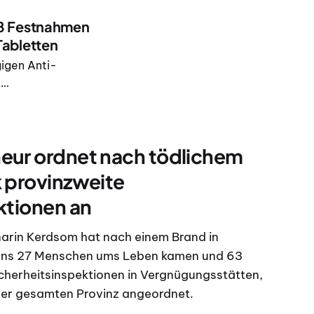
28 Festnahmen
abletten
gigen Anti-
e
476 Gramm
0 Baht Bargeld
eur ordnet nach tödlichem
 provinzweite
ktionen an
arin Kerdsom hat nach einem Brand in
ens 27 Menschen ums Leben kamen und 63
icherheitsinspektionen in Vergnügungsstätten,
 der gesamten Provinz angeordnet.