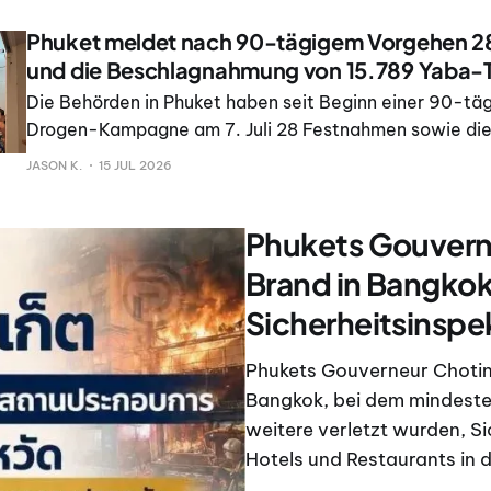
Phuket meldet nach 90-tägigem Vorgehen 
und die Beschlagnahmung von 15.789 Yaba-T
Die Behörden in Phuket haben seit Beginn einer 90-tä
Drogen-Kampagne am 7. Juli 28 Festnahmen sowie di
Beschlagnahmung von 15. 789 Yaba-Tabletten, rund 
JASON K.
15 JUL 2026
Crystal Meth, vier Schusswaffen und mehr als 320. 00
gemeldet.
Phukets Gouvern
Brand in Bangkok
Sicherheitsinspe
Phukets Gouverneur Chotin
Bangkok, bei dem mindest
weitere verletzt wurden, S
Hotels und Restaurants in