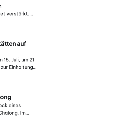
n
et verstärkt.
der gesamten
em mehrere
tätten auf
15. Juli, um 21
zur Einhaltung
ngen inspiziert.
long
ock eines
Chalong. Im
esopfer wurden