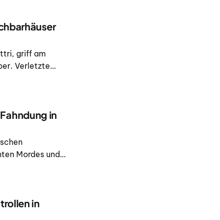
achbarhäuser
tri, griff am
er. Verletzte
lizei wurde
-Fahndung in
ischen
hten Mordes und
ung von INTERPOL
m Versteck auf
rollen in