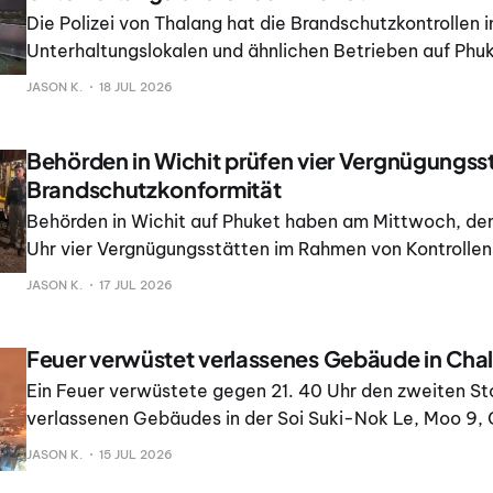
Die Polizei von Thalang hat die Brandschutzkontrollen i
Unterhaltungslokalen und ähnlichen Betrieben auf Phuk
Vorausgegangen war eine Anweisung zu Kontrollen in 
JASON K.
18 JUL 2026
Provinz nach einem tödlichen Brand in Bangkok, bei d
Menschen ums Leben kamen.
Behörden in Wichit prüfen vier Vergnügungss
Brandschutzkonformität
Behörden in Wichit auf Phuket haben am Mittwoch, dem 
Uhr vier Vergnügungsstätten im Rahmen von Kontrollen 
der Brandschutzvorschriften und gesetzlicher Bestimmu
JASON K.
17 JUL 2026
Feuer verwüstet verlassenes Gebäude in Cha
Ein Feuer verwüstete gegen 21. 40 Uhr den zweiten St
verlassenen Gebäudes in der Soi Suki-Nok Le, Moo 9, 
Gebäude brannte ein Haufen Müll. Verletzte oder Tod
JASON K.
15 JUL 2026
nicht gemeldet.