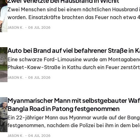
Zwei Verletzte bei Hausbrand in Wichit
Zwei Menschen sind bei einem nächtlichen Hausbrand i
worden. Einsatzkräfte brachten das Feuer nach etwa 
Kontrolle. Die Einheit für Katastrophenschutz und Sc
JASON K.
06 JUL 2026
der Stadtverwaltung Wichit erhielt um 23. 16 Uhr eine
Brand.
Auto bei Brand auf viel befahrener Straße in K
Eine schwarze Ford-Limousine wurde am Montagabend
Phuket-Kaew-Straße in Kathu durch ein Feuer zerstört.
Kriminaltechniker untersuchen die Ursache. Die Polizei
JASON K.
06 JUL 2026
mit, sie sei gegen 17.
Myanmarischer Mann mit selbstgebauter Waff
Bangla Road in Patong festgenommen
Ein 22-jähriger Mann aus Myanmar wurde auf der Bang
festgenommen, nachdem die Polizei bei ihm in dem be
Vergnügungsviertel eine selbstgebaute Handfeuerwaff
JASON K.
04 JUL 2026