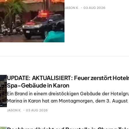
JASON K.
03 AUG 2026
UPDATE: AKTUALISIERT: Feuer zerstört Hotel
Spa-Gebäude in Karon
Ein Brand in einem dreistöckigen Gebäude der Hotelg
Marina in Karon hat am Montagmorgen, dem 3. August
Gebäude zerstört, berichtete The Bangkok Post. The
JASON K.
03 AUG 2026
berichtete, dass keine Verletzten oder Todesopfer ge