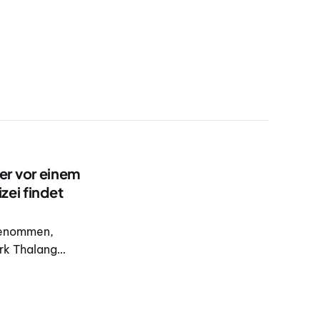
er vor einem
zei findet
tgenommen,
rk Thalang
waffe sowie