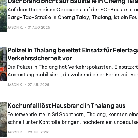
Dachbrand bricht auf Baustelle in Cherng Tal
Auf dem Dach eines Gebäudes auf der SC-Baustelle a
Bang-Tao-Straße in Cherng Talay, Thalang, ist ein Fe
Feuerwehrleute löschten den Brand, bevor er sich weit
JASON K.
01 AUG 2026
konnte.
Polizei in Thalang bereitet Einsatz für Feierta
Verkehrssicherheit vor
Die Polizei in Thalang hat Verkehrspolizisten, Einsatzkr
Ausrüstung mobilisiert, da während einer Ferienzeit vom
mit mehr Reisen von Einwohnern und Touristen gerechn
JASON K.
27 JUL 2026
Vorbereitungen wurden am Samstag, dem 25.
Kochunfall löst Hausbrand in Thalang aus
Feuerwehrleute in Sri Soonthorn, Thalang, konnten ei
schnell unter Kontrolle bringen, nachdem ein unbeaufsi
kochendem Mais Feuer gefangen hatte und sich die F
JASON K.
20 JUL 2026
Gebäude ausbreiteten, berichtet Phuket Express.