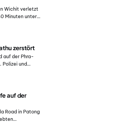
n Wichit verletzt
40 Minuten unter
hadensminderung
 Meldung über den
athu zerstört
 auf der Phra-
 Polizei und
 von Kathu teilte
e auf der
la Road in Patong
lebten
e und Munition