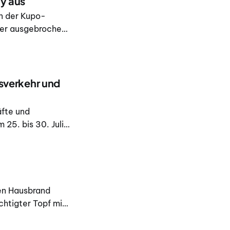
ay aus
n der Kupo-
uer ausgebrochen.
er ausbreiten
gsverkehr und
äfte und
 25. bis 30. Juli
et wird. Die
nen Hausbrand
chtigter Topf mit
lammen im