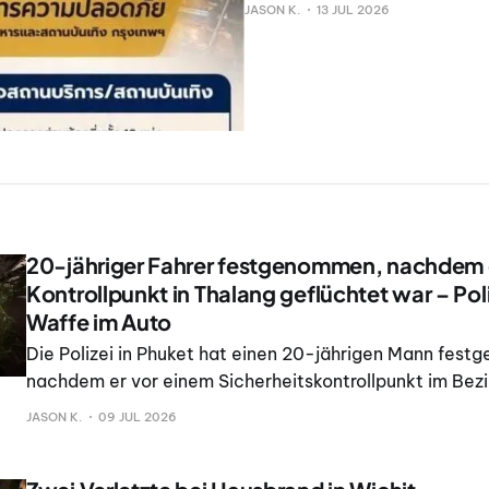
JASON K.
13 JUL 2026
20-jähriger Fahrer festgenommen, nachdem 
Kontrollpunkt in Thalang geflüchtet war – Poli
Waffe im Auto
Die Polizei in Phuket hat einen 20-jährigen Mann fes
nachdem er vor einem Sicherheitskontrollpunkt im Bezi
geflüchtet war und später eine selbstgebaute Schuss
JASON K.
09 JUL 2026
Munition in seinem Fahrzeug gefunden wurden.