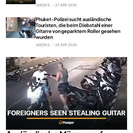
JASON K.
27 APR 2026
Phuket-Polizei sucht ausländische
Touristen, die beim Diebstahl einer
Gitarre von geparktem Roller gesehen
wurden
JASON K.
25 APR 2026