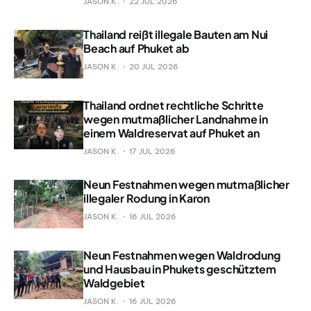
JASON K.
22 JUL 2026
Thailand reißt illegale Bauten am Nui
Beach auf Phuket ab
JASON K.
20 JUL 2026
Thailand ordnet rechtliche Schritte
wegen mutmaßlicher Landnahme in
einem Waldreservat auf Phuket an
JASON K.
17 JUL 2026
Neun Festnahmen wegen mutmaßlicher
illegaler Rodung in Karon
JASON K.
16 JUL 2026
Neun Festnahmen wegen Waldrodung
und Hausbau in Phukets geschütztem
Waldgebiet
JASON K.
16 JUL 2026