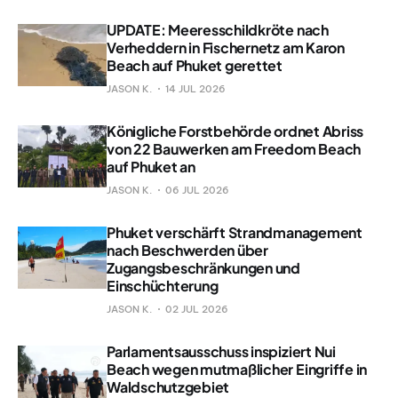
UPDATE: Meeresschildkröte nach
Verheddern in Fischernetz am Karon
Beach auf Phuket gerettet
JASON K.
14 JUL 2026
Königliche Forstbehörde ordnet Abriss
von 22 Bauwerken am Freedom Beach
auf Phuket an
JASON K.
06 JUL 2026
Phuket verschärft Strandmanagement
nach Beschwerden über
Zugangsbeschränkungen und
Einschüchterung
JASON K.
02 JUL 2026
Parlamentsausschuss inspiziert Nui
Beach wegen mutmaßlicher Eingriffe in
Waldschutzgebiet