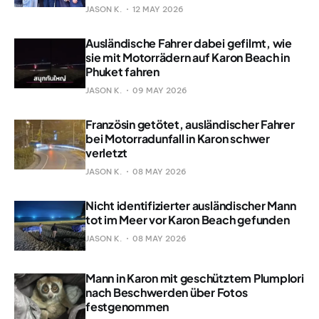
JASON K.
12 MAY 2026
Ausländische Fahrer dabei gefilmt, wie
sie mit Motorrädern auf Karon Beach in
Phuket fahren
JASON K.
09 MAY 2026
Französin getötet, ausländischer Fahrer
bei Motorradunfall in Karon schwer
verletzt
JASON K.
08 MAY 2026
Nicht identifizierter ausländischer Mann
tot im Meer vor Karon Beach gefunden
JASON K.
08 MAY 2026
Mann in Karon mit geschütztem Plumplori
nach Beschwerden über Fotos
festgenommen