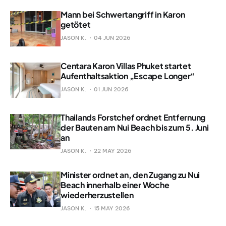
Mann bei Schwertangriff in Karon
getötet
JASON K.
04 JUN 2026
Centara Karon Villas Phuket startet
Aufenthaltsaktion „Escape Longer“
JASON K.
01 JUN 2026
Thailands Forstchef ordnet Entfernung
der Bauten am Nui Beach bis zum 5. Juni
an
JASON K.
22 MAY 2026
Minister ordnet an, den Zugang zu Nui
Beach innerhalb einer Woche
wiederherzustellen
JASON K.
15 MAY 2026