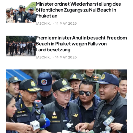
Minister ordnet Wiederherstellung des
öffentlichen Zugangs zu Nui Beach in
Phuket an
JASON K.
14 MAY 2026
Premierminister Anutin besucht Freedom
Beach in Phuket wegen Falls von
Landbesetzung
JASON K.
14 MAY 2026