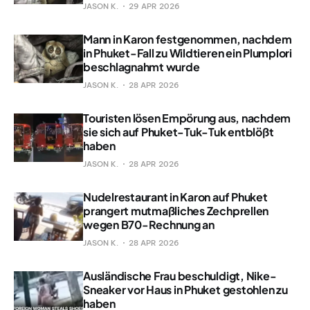
JASON K.
29 APR 2026
Mann in Karon festgenommen, nachdem
in Phuket-Fall zu Wildtieren ein Plumplori
beschlagnahmt wurde
JASON K.
28 APR 2026
Touristen lösen Empörung aus, nachdem
sie sich auf Phuket-Tuk-Tuk entblößt
haben
JASON K.
28 APR 2026
Nudelrestaurant in Karon auf Phuket
prangert mutmaßliches Zechprellen
wegen B70-Rechnung an
JASON K.
28 APR 2026
Ausländische Frau beschuldigt, Nike-
Sneaker vor Haus in Phuket gestohlen zu
haben