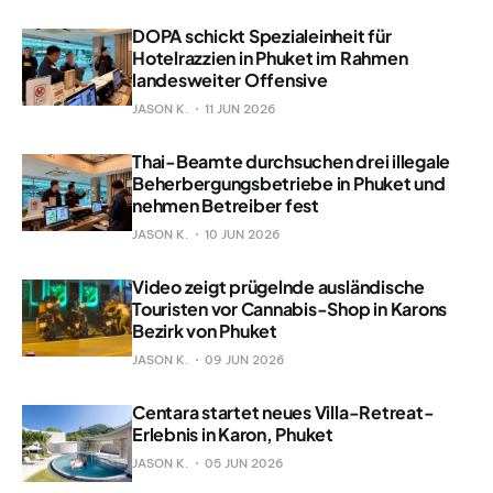
DOPA schickt Spezialeinheit für
Hotelrazzien in Phuket im Rahmen
landesweiter Offensive
JASON K.
11 JUN 2026
Thai-Beamte durchsuchen drei illegale
Beherbergungsbetriebe in Phuket und
nehmen Betreiber fest
JASON K.
10 JUN 2026
Video zeigt prügelnde ausländische
Touristen vor Cannabis-Shop in Karons
Bezirk von Phuket
JASON K.
09 JUN 2026
Centara startet neues Villa-Retreat-
Erlebnis in Karon, Phuket
JASON K.
05 JUN 2026