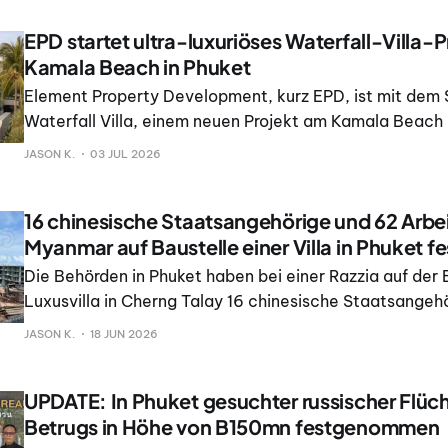
EPD startet ultra-luxuriöses Waterfall-Villa-
Kamala Beach in Phuket
Element Property Development, kurz EPD, ist mit dem 
Waterfall Villa, einem neuen Projekt am Kamala Beach in
in den ultra-luxuriösen Immobilienmarkt von Thailand e
JASON K.
03 JUL 2026
16 chinesische Staatsangehörige und 62 Arbei
Myanmar auf Baustelle einer Villa in Phuket
Die Behörden in Phuket haben bei einer Razzia auf der 
Luxusvilla in Cherng Talay 16 chinesische Staatsangeh
registrierte Wanderarbeiter aus Myanmar festgenomme
JASON K.
18 JUN 2026
fand um 10:00 Uhr statt und wurde vom Security Threa
Comman
UPDATE: In Phuket gesuchter russischer Flüc
Betrugs in Höhe von B150mn festgenommen