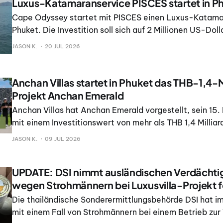
Luxus-Katamaranservice PISCES startet in P
Cape Odyssey startet mit PISCES einen Luxus-Katama
Phuket. Die Investition soll sich auf 2 Millionen US-Doll
Baht belaufen; der Betrieb soll im Juli 2026 beginnen.
JASON K.
20 JUL 2026
Anchan Villas startet in Phuket das THB-1,4-M
Projekt Anchan Emerald
Anchan Villas hat Anchan Emerald vorgestellt, sein 15. 
mit einem Investitionswert von mehr als THB 1,4 Milliar
Fläche von über 40. 000 Quadratmetern in der Wohna
JASON K.
09 JUL 2026
Champa. Laut der Projektankündigung wird Anchan Em
luxuriöse Poolvillen umfassen.
UPDATE: DSI nimmt ausländischen Verdächtig
wegen Strohmännern bei Luxusvilla-Projekt f
Die thailändische Sonderermittlungsbehörde DSI hat
mit einem Fall von Strohmännern bei einem Betrieb zur