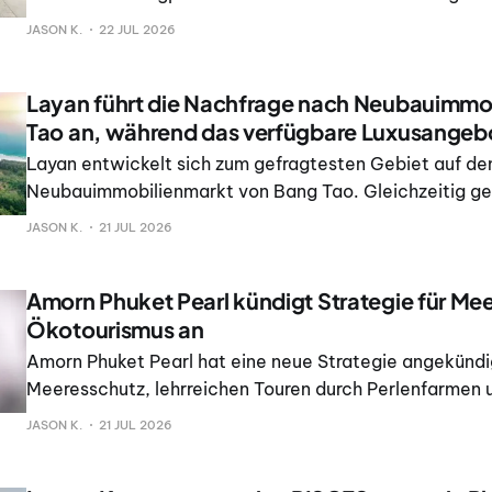
Thalang, geborgen worden war, teilte die Polizei mit. Di
JASON K.
22 JUL 2026
vom 20. bis zum 25. Juli gemeinsam mit ihrem Ehemann
Verwandten in der Anlage auf.
Layan führt die Nachfrage nach Neubauimmob
Tao an, während das verfügbare Luxusangebo
Layan entwickelt sich zum gefragtesten Gebiet auf d
Neubauimmobilienmarkt von Bang Tao. Gleichzeitig g
an Luxusimmobilien zurück, und die Verkäufe konzentrie
JASON K.
21 JUL 2026
westliche Seite der Bucht. Das geht aus dem Marktber
VillaCarte Group für Bang Tao im 1.
Amorn Phuket Pearl kündigt Strategie für Me
Ökotourismus an
Amorn Phuket Pearl hat eine neue Strategie angekündig
Meeresschutz, lehrreichen Touren durch Perlenfarmen 
des Erbes von Phuket beruht. Dabei hob das Unterneh
JASON K.
21 JUL 2026
Zusammenarbeit anlässlich der Krone für Miss World T
hervor.