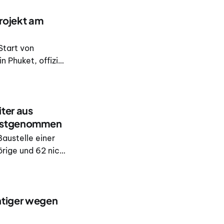
Projekt am
Start von
 Phuket, offiziell
ingetreten.
ter aus
 festgenommen
Baustelle einer
örige und 62 nicht
n. Der Einsatz
t Suppression
htiger wegen