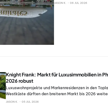
JASON K.
06 JUL 2026
Knight Frank: Markt für Luxusimmobilien in Ph
2026 robust
Luxuswohnprojekte und Markenresidenzen in den Topl
Westküste dürften den breiteren Markt bis 2026 weiter
so die Immobilienberatung Knight Frank Thailand.
JASON K.
05 JUL 2026