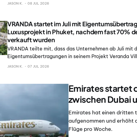
Luxusvillen in Phuket einen ausländischen Verdächti
JASON K.
08 JUL 2026
und den Mann lediglich als Mr Ajeed identifiziert.
VRANDA startet im Juli mit Eigentumsübertra
Luxusprojekt in Phuket, nachdem fast 70% de
verkauft wurden
VRANDA teilte mit, dass das Unternehmen ab Juli mit 
Eigentumsübertragungen in seinem Projekt Veranda Vill
Phuket beginnen werde, nachdem der Umsatz auf mehr
JASON K.
07 JUL 2026
Millionen Baht gestiegen sei, was fast 70% des Gesam
entspreche.
Emirates startet 
zwischen Dubai 
Emirates hat einen dritten
aufgenommen und erhöht da
Flüge pro Woche.