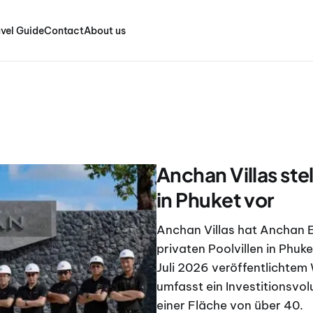
vel Guide
Contact
About us
Anchan Villas stel
in Phuket vor
Anchan Villas hat Anchan E
privaten Poolvillen in Ph
Juli 2026 veröffentlichtem
umfasst ein Investitionsvol
einer Fläche von über 40.