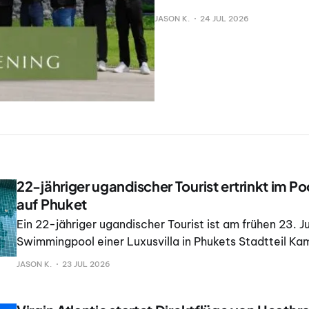
JASON K.
24 JUL 2026
22-jähriger ugandischer Tourist ertrinkt im Poo
auf Phuket
Ein 22-jähriger ugandischer Tourist ist am frühen 23. Ju
Swimmingpool einer Luxusvilla in Phukets Stadtteil Ka
wie die Polizei mitteilte. Die Polizei von Kamala erhiel
JASON K.
23 JUL 2026