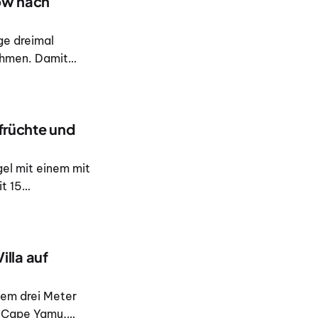
row nach
ge dreimal
ehmen. Damit
erste Nonstop-
hen Insel ein.
nfrüchte und
el mit einem mit
t 15
etwa 4. 000 Baht
illa auf
nem drei Meter
n Cape Yamu,