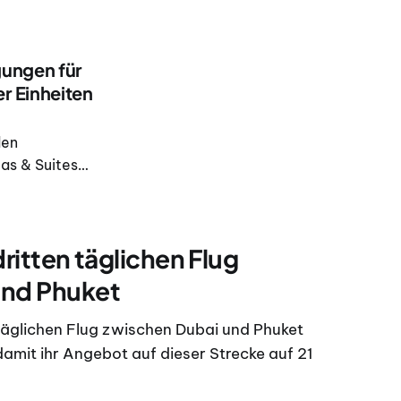
gen festgenommen
gungen für
r Einheiten
den
as & Suites
 als 550
tprojektwerts
dritten täglichen Flug
und Phuket
 täglichen Flug zwischen Dubai und Phuket
mit ihr Angebot auf dieser Strecke auf 21