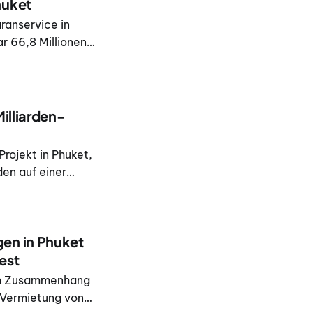
huket
ranservice in
ar 66,8 Millionen
illiarden-
Projekt in Phuket,
den auf einer
nlage Pru
erald 46
en in Phuket
est
 im Zusammenhang
 Vermietung von