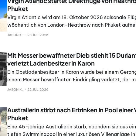
Virgin Atlantic startet Direktflüge von Heath
Phuket
Virgin Atlantic wird am 18. Oktober 2026 saisonale Flü
wöchentlich von London-Heathrow nach Phuket aufn
führt die Fluggesellschaft nach eigenen Angaben die 
JASON K.
23 JUL 2026
Verbindung zwischen dem Flughafen und der thailändisc
Mit Messer bewaffneter Dieb stiehlt 15 Duria
verletzt Ladenbesitzer in Karon
Ein Obstladenbesitzer in Karon wurde bei einem Gerang
einem Messer bewaffneten Eindringling verletzt, der mi
erstklassigen Monthong-Durianfrüchten im Wert von 
JASON K.
22 JUL 2026
flüchtete, wie die Behörden mitteilten.
Australierin stirbt nach Ertrinken in Pool einer V
Phuket
Eine 45-jährige Australierin starb, nachdem sie aus ei
tiefen Swimmingpool in einer luxuriösen Villenanlage i