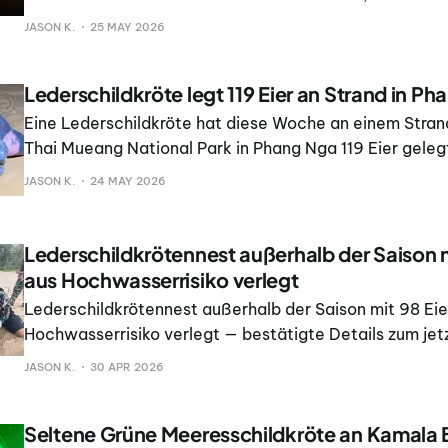
in Phuket eine Meeresschildkröte anfassen. Hintergrun
JASON K.
25 MAY 2026
dass die Begegnung dem geschützten Meerestier ges
könnte.
Lederschildkröte legt 119 Eier an Strand in P
Eine Lederschildkröte hat diese Woche an einem Stra
Thai Mueang National Park in Phang Nga 119 Eier geleg
thailändische Meeresbehörden mitteilten. Dr. Pinsak S
JASON K.
24 MAY 2026
Generaldirektor des Department of Marine and Coasta
sagte, das Nest sei vom U
Lederschildkrötennest außerhalb der Saison m
aus Hochwasserrisiko verlegt
Lederschildkrötennest außerhalb der Saison mit 98 Eie
Hochwasserrisiko verlegt — bestätigte Details zum jet
Leser in Phuket.
JASON K.
30 APR 2026
Seltene Grüne Meeresschildkröte an Kamala 