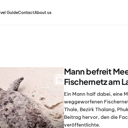
vel Guide
Contact
About us
Mann befreit Mee
Fischernetz am 
Ein Mann half dabei, eine M
weggeworfenen Fischernet
Thale, Bezirk Thalang, Phu
Beitrag hervor, den die Fa
veröffentlichte.