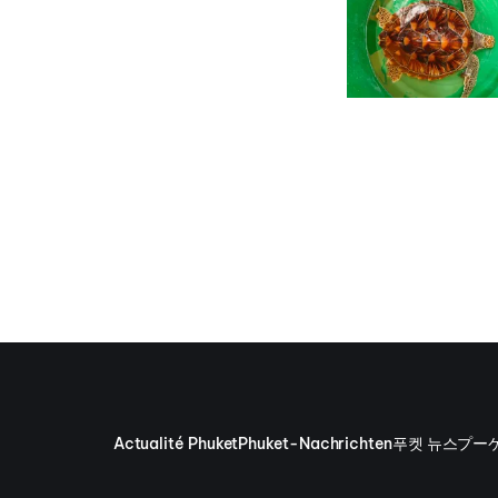
Actualité Phuket
Phuket-Nachrichten
푸켓 뉴스
プー