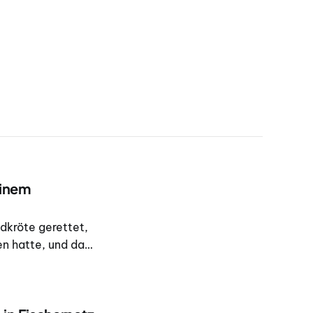
einem
dkröte gerettet,
n hatte, und das
18.