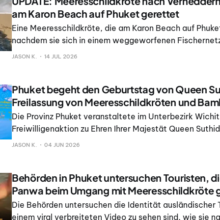
UPDATE: Meeresschildkröte nach Verheddern 
am Karon Beach auf Phuket gerettet
Eine Meeresschildkröte, die am Karon Beach auf Phuke
nachdem sie sich in einem weggeworfenen Fischernet
hatte, wurde als Grüne Meeresschildkröte identifiziert 
JASON K.
14 JUL 2026
Rehabilitation in ein Meerestier-Rettungszentrum geb
aus einem am 13.
Phuket begeht den Geburtstag von Queen Sut
Freilassung von Meeresschildkröten und Ba
Die Provinz Phuket veranstaltete im Unterbezirk Wichit
Freiwilligenaktion zu Ehren Ihrer Majestät Queen Suthi
Bajrasudhabimalalakshana anlässlich ihres 48. Geburt
JASON K.
04 JUN 2026
wurden 49 Meeresschildkröten und 20 Bambushaie in
freigelassen. Die Zer
Behörden in Phuket untersuchen Touristen, d
Panwa beim Umgang mit Meeresschildkröte g
Die Behörden untersuchen die Identität ausländischer T
einem viral verbreiteten Video zu sehen sind, wie sie