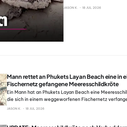
JASON K.
18 JUL 2026
Mann rettet an Phukets Layan Beach eine in 
Fischernetz gefangene Meeresschildkröte
Ein Mann hat an Phukets Layan Beach eine Meeresschil
die sich in einem weggeworfenen Fischernetz verfange
Tier wieder ins Meer entlassen. Die Rettung wurde am 
JASON K.
18 JUL 2026