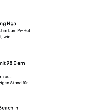
d sind Bedenken,
chadet haben
hang Nga
nd im Lam Pi–Hat
t, wie
uraswadi,
l Resources,
it 98 Eiern
rn aus
zigen Stand für
Beach in