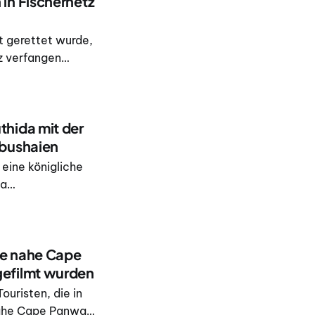
in Fischernetz
t gerettet wurde,
z verfangen
und zur
racht. Das geht
hida mit der
mbushaien
 eine königliche
da
stags. Dabei
 die Andaman Sea
ie nahe Cape
efilmt wurden
ouristen, die in
 nahe Cape Panwa