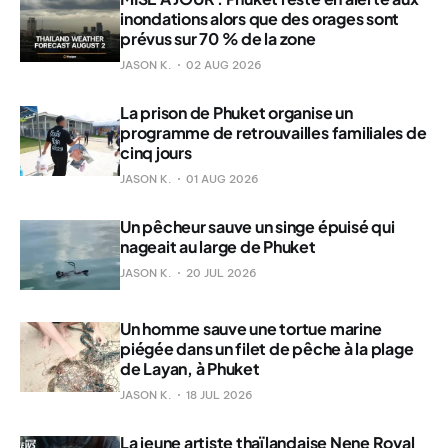
inondations alors que des orages sont
prévus sur 70 % de la zone
JASON K.
02 AUG 2026
La prison de Phuket organise un
programme de retrouvailles familiales de
cinq jours
JASON K.
01 AUG 2026
Un pêcheur sauve un singe épuisé qui
nageait au large de Phuket
JASON K.
20 JUL 2026
Un homme sauve une tortue marine
piégée dans un filet de pêche à la plage
de Layan, à Phuket
JASON K.
18 JUL 2026
La jeune artiste thaïlandaise Nene Royal