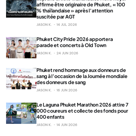
affirme être originaire de Phuket, « 100
% thaïlandaise » après l’attention
suscitée par AGT
JASON K.
14 JUL 2026
Phuket City Pride 2026 apportera
parade et concerts à Old Town
JASON K.
24 JUN 2026
Phuket rend hommage aux donneurs de
sang à l’occasion de la Journée mondiale
des donneurs de sang
JASON K.
16 JUN 2026
Le Laguna Phuket Marathon 2026 attire 7
000 coureurs et collecte des fonds pour
400 enfants
JASON K.
14 JUN 2026