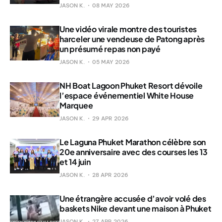
JASON K.
08 MAY 2026
Une vidéo virale montre des touristes
harceler une vendeuse de Patong après
un présumé repas non payé
JASON K.
05 MAY 2026
NH Boat Lagoon Phuket Resort dévoile
l’espace événementiel White House
Marquee
JASON K.
29 APR 2026
Le Laguna Phuket Marathon célèbre son
20e anniversaire avec des courses les 13
et 14 juin
JASON K.
28 APR 2026
Une étrangère accusée d’avoir volé des
baskets Nike devant une maison à Phuket
JASON K.
27 APR 2026