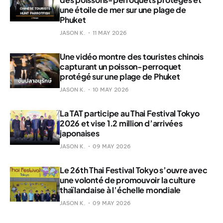
une étoile de mer sur une plage de
Phuket
JASON K.
11 MAY 2026
Une vidéo montre des touristes chinois
capturant un poisson-perroquet
protégé sur une plage de Phuket
JASON K.
10 MAY 2026
La TAT participe au Thai Festival Tokyo
2026 et vise 1.2 million d’arrivées
japonaises
JASON K.
09 MAY 2026
Le 26th Thai Festival Tokyo s’ouvre avec
une volonté de promouvoir la culture
thaïlandaise à l’échelle mondiale
JASON K.
09 MAY 2026