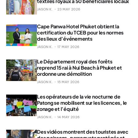
textiles royaux à 50 bénéficiaires locaux
JASON K.
23 MAY 2026
Cape Panwa Hotel Phuket obtient la
certification du TCEB pour les normes
des lieux d’événements
JASON K.
17 MAY 2026
Le Département royal des forêts
reprend 15 rai à Nui Beach à Phuket et
ordonne une démolition
JASON K.
15 MAY 2026
Les opérateurs de la vie nocturne de
Patong se mobilisent sur les licences, le
zonage et l’équité
JASON K.
14 MAY 2026
Des vidéos montrent des touristes avec
des poissons-perroquets protégés et