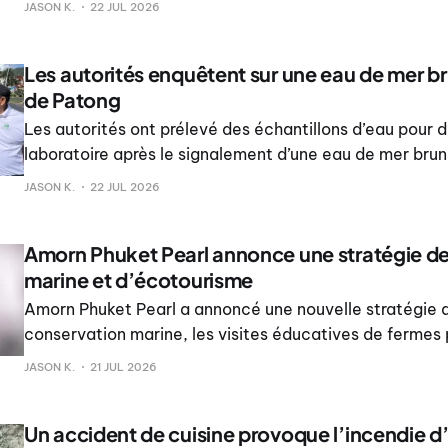
JASON K.
22 JUL 2026
mercredi 22 juillet 2026.
Les autorités enquêtent sur une eau de mer br
de Patong
Les autorités ont prélevé des échantillons d’eau pour 
laboratoire après le signalement d’une eau de mer brune
kilomètre de la plage de Patong, à Phuket.
JASON K.
22 JUL 2026
Amorn Phuket Pearl annonce une stratégie d
marine et d’écotourisme
Amorn Phuket Pearl a annoncé une nouvelle stratégie a
conservation marine, les visites éducatives de fermes p
promotion du patrimoine de Phuket, tout en mettant e
JASON K.
21 JUL 2026
collaboration à la création de la couronne de Miss Wor
Un accident de cuisine provoque l’incendie d