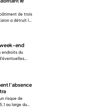
abritant le
bâtiment de trois
aron a détruit le
ews a indiqué
du week-end
s endroits du
d’éventuelles
ment l’absence
tra
cun risque de
,1 au large du
arties de l’île le