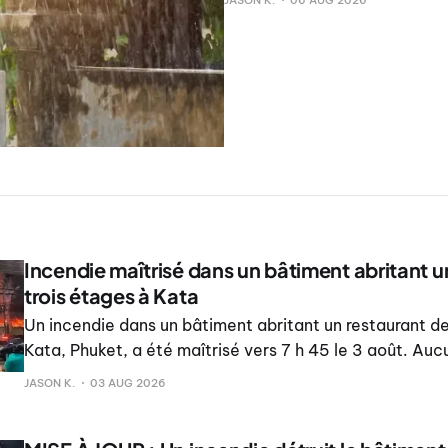
JASON K.
06 AUG 2026
Incendie maîtrisé dans un bâtiment abritant u
trois étages à Kata
Un incendie dans un bâtiment abritant un restaurant de
Kata, Phuket, a été maîtrisé vers 7 h 45 le 3 août. Auc
n’a été signalé.
JASON K.
03 AUG 2026