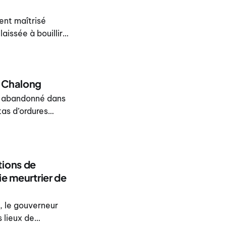
ent maîtrisé
aissée à bouillir
à l’intérieur du
à Chalong
t abandonné dans
tas d’ordures
n’a été signalé.
tions de
ie meurtrier de
, le gouverneur
 lieux de