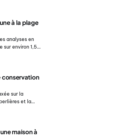
une à la plage
des analyses en
 sur environ 1,5
e conservation
xée sur la
erlières et la
n avant sa
ld Thailand 2026.
’une maison à