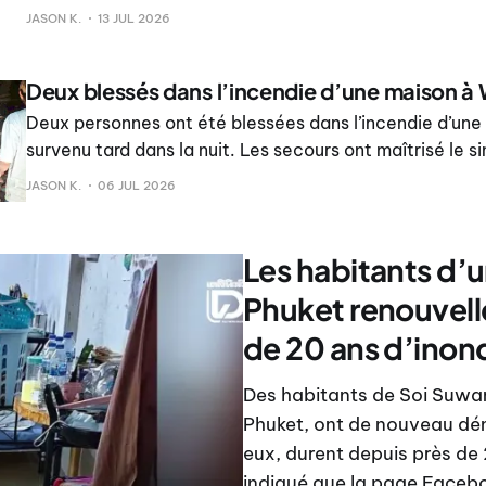
divertissement, hôtels et restaurants de toute la provi
JASON K.
13 JUL 2026
Deux blessés dans l’incendie d’une maison à 
Deux personnes ont été blessées dans l’incendie d’une
survenu tard dans la nuit. Les secours ont maîtrisé le si
environ 40 minutes. L’unité de prévention et de lutte c
JASON K.
06 JUL 2026
catastrophes de la municipalité de Wichit a reçu le si
l’incendie à 23h16.
Les habitants d’u
Phuket renouvelle
de 20 ans d’inon
Des habitants de Soi Suwan
Phuket, ont de nouveau dén
eux, durent depuis près de 2
indiqué que la page Faceb