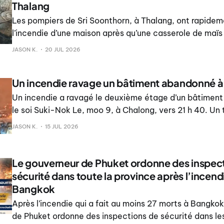
Thalang
Les pompiers de Sri Soonthorn, à Thalang, ont rapidem
l’incendie d’une maison après qu’une casserole de maïs l
sans surveillance a pris feu, les flammes se propageant 
JASON K.
20 JUL 2026
logement, selon Phuket Express.
Un incendie ravage un bâtiment abandonné 
Un incendie a ravagé le deuxième étage d’un bâtimen
le soi Suki-Nok Le, moo 9, à Chalong, vers 21 h 40. Un 
brûlait à l’intérieur du bâtiment. Aucun blessé ni décès 
JASON K.
15 JUL 2026
Le gouverneur de Phuket ordonne des inspec
sécurité dans toute la province après l’incend
Bangkok
Après l’incendie qui a fait au moins 27 morts à Bangkok
de Phuket ordonne des inspections de sécurité dans les