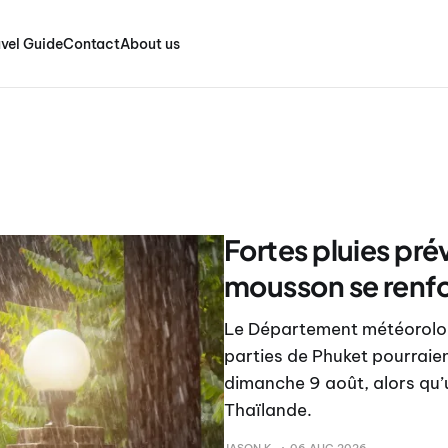
vel Guide
Contact
About us
Fortes pluies pré
mousson se renf
Le Département météorologi
parties de Phuket pourraien
dimanche 9 août, alors qu’
Thaïlande.