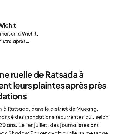
nce.
Wichit
 maison à Wichit,
nistre après
ontre les
gnalement de
ne ruelle de Ratsada à
nt leurs plaintes après près
dations
 à Ratsada, dans le district de Mueang,
oncé des inondations récurrentes qui, selon
0 ans. Le 1er juillet, des journalistes ont
ook Shadow Phuket avait publié un message