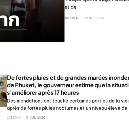
et de
JASON K.
02 JUL 2026
De fortes pluies et de grandes marées inondent l
de Phuket, le gouverneur estime que la situati
s’améliorer après 17 heures
Des inondations ont touché certaines parties de la vieil
après de fortes pluies nocturnes et un niveau élevé de 
ralenti l’évacuation des eaux, le gouverneur de la prov
JASON K.
01 JUL 2026
le niveau de l’eau devrait commencer à baisser après 1