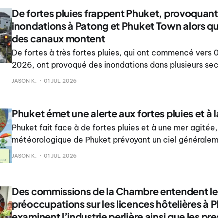
De fortes pluies frappent Phuket, provoquant
inondations à Patong et Phuket Town alors qu
des canaux montent
De fortes à très fortes pluies, qui ont commencé vers 0
2026, ont provoqué des inondations dans plusieurs sec
notamment à Patong dans le district de Kathu et en plu
JASON K.
01 JUL 2026
du district de Muang, tandis que les niveaux d’eau da
Phuket émet une alerte aux fortes pluies et à 
Phuket fait face à de fortes pluies et à une mer agitée,
météorologique de Phuket prévoyant un ciel générale
des orages généralisés sur l’ensemble de l’île. Les tem
JASON K.
01 JUL 2026
devraient osciller entre 25°C et 32°C. Des vents de s
40km/h sont
Des commissions de la Chambre entendent le
préoccupations sur les licences hôtelières à 
examinent l’industrie perlière ainsi que les pre