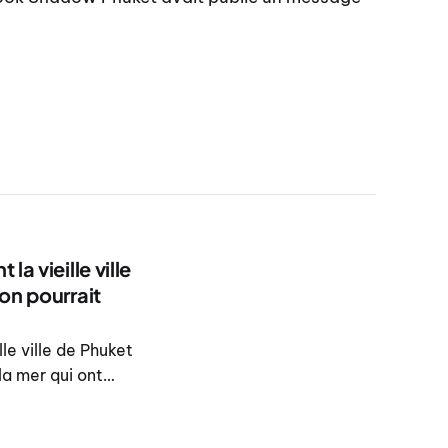
a vieille ville
on pourrait
le ville de Phuket
la mer qui ont
ince indiquant que
7 heure