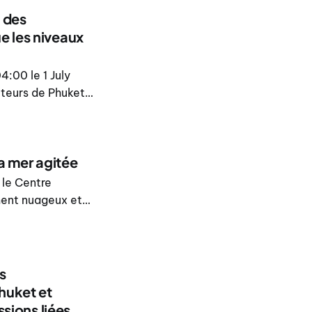
 des
e les niveaux
4:00 le 1 July
teurs de Phuket,
sieurs endroits
ns les canaux mon
la mer agitée
 le Centre
ment nuageux et
pératures
ud-ouest de 20 à
s
Phuket et
ssions liées