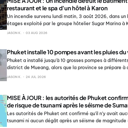
MISE À JOUR : Un incendie détruit le bâtiment 
restaurant et le spa d’un hôtel à Karon
Un incendie survenu lundi matin, 3 août 2026, dans un 
étages exploité par le groupe hôtelier Sugar Marina à K
bâtiment, a rapporté The Bangkok Post. The Phuket N
JASON K.
03 AUG 2026
qu’aucun blessé ni décès n’avait été signalé.
Phuket installe 10 pompes avant les pluies 
Phuket a installé jusqu’à 10 grosses pompes à différent
district de Mueang, alors que la province se prépare à 
nouvelles inondations durant le week-end.
JASON K.
24 JUL 2026
MISE À JOUR : les autorités de Phuket confir
de risque de tsunami après le séisme de Suma
Les autorités de Phuket ont confirmé qu’il n’y avait au
tsunami ni aucun dégât après un séisme de magnitude 5
nord de Sumatra, en Indonésie, ressenti dans certaines p