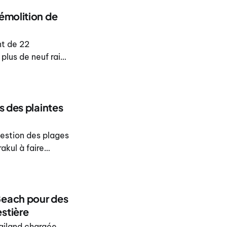
émolition de
nt de 22
plus de neuf rai
s des plaintes
gestion des plages
akul à faire
ux restrictions
ales influent
Beach pour des
stière
ailand chargée