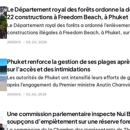
Le Département royal des forêts ordonne la d
22 constructions à Freedom Beach, à Phuket
Le Département royal des forêts a ordonné l’enlèveme
constructions illégales à Freedom Beach, à Phuket, sur 
de forêt classée, d’ici au 5 août 2026.
JASON K.
06 JUL 2026
Phuket renforce la gestion de ses plages aprè
sur l’accès et des intimidations
Les autorités de Phuket ont intensifié leurs efforts de 
après l’engagement du Premier ministre Anutin Charnvir
preuve d’une tolérance zéro face aux intimidations et a
JASON K.
02 JUL 2026
d’accès public aux plages imposées par des figures loc
Une commission parlementaire inspecte Nui 
soupçons d’empiètement sur une réserve fore
La commission de la Chambre des représentants de Th