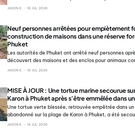
des terres forestières protégées, a indiqué le bureau du
JASON K.
16 JUL 2026
Mueang Phuket.
Neuf personnes arrêtées pour empiètement fo
construction de maisons dans une réserve for
Phuket
Les autorités de Phuket ont arrêté neuf personnes aprè
découvert des maisons et des enclos pour animaux cons
terrain identifié comme faisant partie de la forêt nati
JASON K.
16 JUL 2026
la montagne Nakkเกิด, dans le district de Mueang Phuke
des responsables.
MISE À JOUR : Une tortue marine secourue sur
Karon à Phuket après s’être emmêlée dans un 
Une tortue verte blessée, retrouvée empêtrée dans un 
abandonné sur la plage de Karon à Phuket, a été secou
transférée dans un centre de réhabilitation marine.
JASON K.
14 JUL 2026