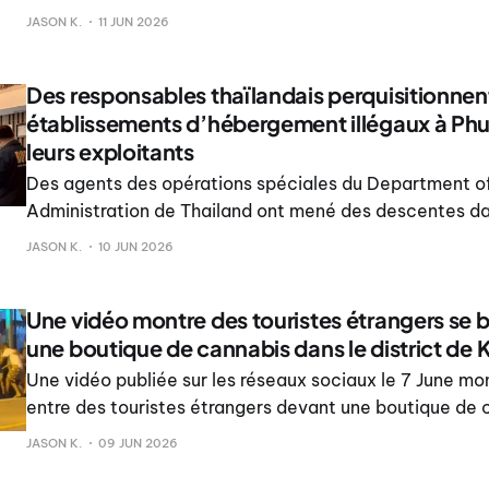
descentes dans trois établissements d’hébergement à 
JASON K.
11 JUN 2026
soupçonnés d’exercer sans licence hôtelière. Selon le 
Des responsables thaïlandais perquisitionnent
établissements d’hébergement illégaux à Phuk
leurs exploitants
Des agents des opérations spéciales du Department of
Administration de Thailand ont mené des descentes da
établissements d’hébergement situés dans les zones d
JASON K.
10 JUN 2026
à Phuket, et ont arrêté les personnes soupçonnées d’e
hôtels sans l
Une vidéo montre des touristes étrangers se 
une boutique de cannabis dans le district de 
Une vidéo publiée sur les réseaux sociaux le 7 June mo
entre des touristes étrangers devant une boutique de 
district de Karon à Phuket. Les images montraient plu
JASON K.
09 JUN 2026
engagés dans une altercation verbale tendue qui a dé