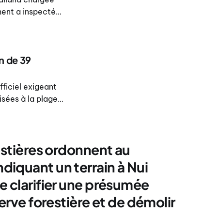
ment a inspecté
’allégations
et d’autres
n de 39
fficiel exigeant
isées à la plage
chever la
rités s’en
estières ordonnent au
iquant un terrain à Nui
e clarifier une présumée
serve forestière et de démolir