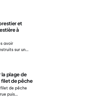
 district de
restier et
estière à
s avoir
truits sur un
onale protégée de
t, ont indiqué
 la plage de
filet de pêche
filet de pêche
rue puis