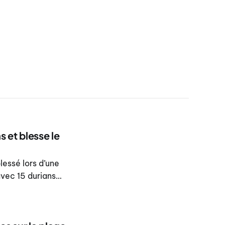
 et blesse le
lessé lors d’une
avec 15 durians
selon les