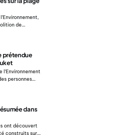
es sur la plage
 l’Environnement,
olition de
uket, dans le
pérer des
e prétendue
huket
de l’Environnement
 des personnes
restières
ée sans
présumée dans
és ont découvert
é construits sur