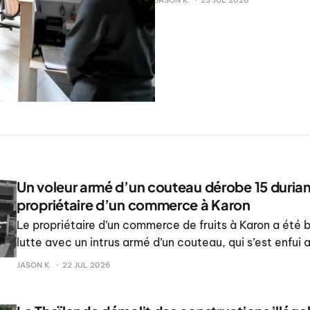
JASON K.
23 JUL 2026
Un voleur armé d’un couteau dérobe 15 durians
propriétaire d’un commerce à Karon
Le propriétaire d’un commerce de fruits à Karon a été b
lutte avec un intrus armé d’un couteau, qui s’est enfui 
premium Monthong d’une valeur d’environ 4 000 bahts, 
JASON K.
22 JUL 2026
autorités.