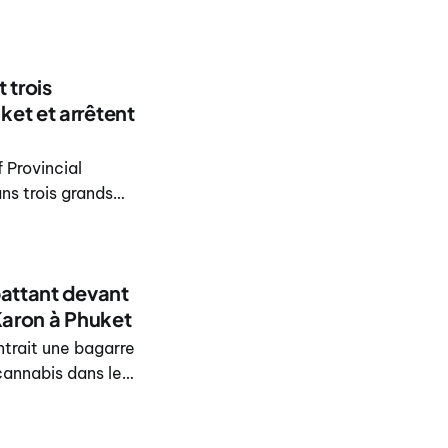
Karon et Rawai,
DOPA, l’opération
 trois
et et arrêtent
 Provincial
ns trois grands
e Karon et Rawai
xploiter des
battant devant
Karon à Phuket
ntrait une bagarre
cannabis dans le
sieurs hommes
généré en