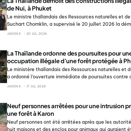
La Thaïlande démolit des constructions illégal
de Nui, à Phuket
Le ministre thaïlandais des Ressources naturelles et de
Suchart Chomklin, a supervisé le 20 juillet 2026 la dém
constructions illégales sur la plage de Nui, à Karon, Ph
JASON K.
20 JUL 2026
cadre d’une campagne gouvernementale visant à récu
ressources.
La Thaïlande ordonne des poursuites pour un
occupation illégale d’une forêt protégée à P
Le ministère thaïlandais des Ressources naturelles et 
a ordonné l’ouverture immédiate de poursuites contre
accusées d’avoir défriché et construit sur des terres fo
JASON K.
17 JUL 2026
protégées à Phuket, affirmant que la loi serait appliqu
exception.
Neuf personnes arrêtées pour une intrusion 
une forêt à Karon
Neuf personnes ont été arrêtées après que les autorit
huit maisons et des enclos pour animaux qui auraient ét