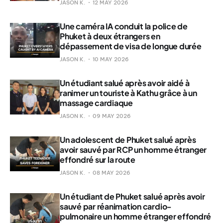
JASON K.
12 MAY 2026
Une caméra IA conduit la police de
Phuket à deux étrangers en
dépassement de visa de longue durée
JASON K.
10 MAY 2026
Un étudiant salué après avoir aidé à
ranimer un touriste à Kathu grâce à un
massage cardiaque
JASON K.
09 MAY 2026
Un adolescent de Phuket salué après
avoir sauvé par RCP un homme étranger
effondré sur la route
JASON K.
08 MAY 2026
Un étudiant de Phuket salué après avoir
sauvé par réanimation cardio-
pulmonaire un homme étranger effondré