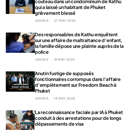
couteau dans un condominium de Kathu
qui a laissé un habitant de Phuket
grièvement blessé
JASON K.
27 MAY 2026
Des responsables de Kathu enquêtent
sur une affaire de maltraitance d’enfant,
la famille dépose une plainte auprès de la
police
JASON K.
18 MAY 2026
Anutin fustige de supposés
fonctionnaires corrompus dans l’affaire
d’empiètement sur Freedom Beach à
Phuket
JASON K.
14 MAY 2026
La reconnaissance faciale par IA à Phuket
conduit à des arrestations pour de longs
dépassements de visa