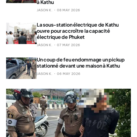
à Kathu
JASON K.
08 MAY 2026
La sous-station électrique de Kathu
ouvre pour accroître la capacité
électrique de Phuket
JASON K.
07 MAY 2026
Un coup de feu endommage un pickup
stationné devant une maison à Kathu
JASON K.
06 MAY 2026