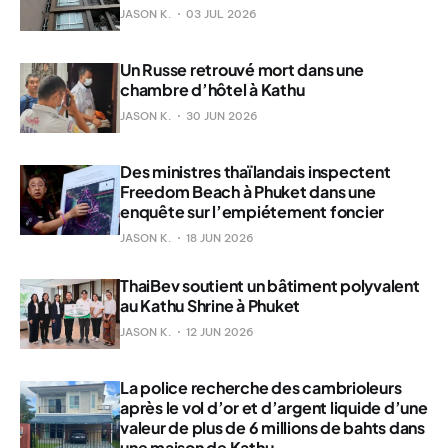
JASON K.
03 JUL 2026
Un Russe retrouvé mort dans une
chambre d’hôtel à Kathu
JASON K.
30 JUN 2026
Des ministres thaïlandais inspectent
Freedom Beach à Phuket dans une
enquête sur l’empiétement foncier
JASON K.
18 JUN 2026
ThaiBev soutient un bâtiment polyvalent
au Kathu Shrine à Phuket
JASON K.
12 JUN 2026
La police recherche des cambrioleurs
après le vol d’or et d’argent liquide d’une
valeur de plus de 6 millions de bahts dans
une maison de Kathu