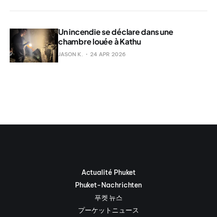
Un incendie se déclare dans une
chambre louée à Kathu
JASON K.
24 APR 2026
Actualité Phuket
Phuket-Nachrichten
푸켓 뉴스
プーケットニュース