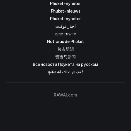
Phuket-nyheter
Phuket-nieuws
Phuket-nyheter
أخبار فوكيت
חדשות פוקט
Noticias de Phuket
普吉新聞
普吉岛新闻
Все новости Пхукета на русском
फुकेत की सभी ताज़ा ख़बरें
RAWAI.com