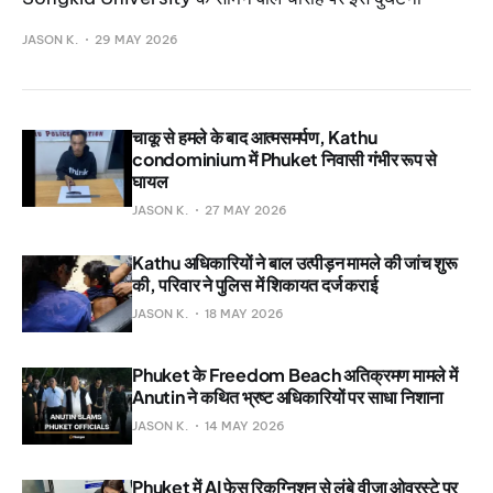
JASON K.
29 MAY 2026
चाकू से हमले के बाद आत्मसमर्पण, Kathu
condominium में Phuket निवासी गंभीर रूप से
घायल
JASON K.
27 MAY 2026
Kathu अधिकारियों ने बाल उत्पीड़न मामले की जांच शुरू
की, परिवार ने पुलिस में शिकायत दर्ज कराई
JASON K.
18 MAY 2026
Phuket के Freedom Beach अतिक्रमण मामले में
Anutin ने कथित भ्रष्ट अधिकारियों पर साधा निशाना
JASON K.
14 MAY 2026
Phuket में AI फेस रिकग्निशन से लंबे वीज़ा ओवरस्टे पर