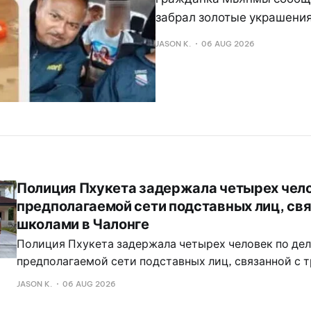
забрал золотые украшения
JASON K.
06 AUG 2026
Полиция Пхукета задержала четырех чело
предполагаемой сети подставных лиц, свя
школами в Чалонге
Полиция Пхукета задержала четырех человек по дел
предполагаемой сети подставных лиц, связанной с 
компаниями, управляющими международными школа
JASON K.
06 AUG 2026
Раваи, сообщили власти. Среди подозреваемых — д