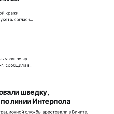
мой кражи
укете, согласно
6 года.
ным кашпо на
нг, сообщили в
аместитель
л сообщение в
товали шведку,
по линии Интерпола
грационной службы арестовали в Вичите,