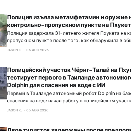
по дороге. Полиция Вичита получила сообщение в 9:
Полиция изъяла метамфетамин и оружие 
контрольно-пропускном пункте на Пхуке
Полиция задержала 31-летнего жителя Пхукета на 
пропускном пункте после того, как обнаружила в об
автомобиля кристаллический метамфетамин, табле
JASON K.
06 AUG 2026
метамфетамина и револьвер калибра . 38.
Полицейский участок Чёрнг-Талай на Пху
тестирует первого в Таиланде автономног
Dolphin для спасения на воде с ИИ
Первый в Таиланде автономный робот Dolphin на баз
спасения на воде начал работу в полицейском участ
на Пхукете в рамках пилотного проекта, направленн
JASON K.
05 AUG 2026
повышение эффективности экстренного реагирован
районах.
Двое туристов задержаны после предпол