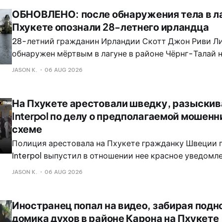
граждан и двое граждан Таиланда.
ОБНОВЛЕНО: после обнаружения тела в ла
Пхукете опознали 28-летнего ирландца
28-летний гражданин Ирландии Скотт Джон Риви Ли
обнаружен мёртвым в лагуне в районе Чёрнг-Талай 
в четверг, 6 августа 2026 года. Точная причина сме
JASON K.
06 AUG 2026
неизвестной и будет установлена после получения р
судебно-медицинской экспертизы.
На Пхукете арестовали шведку, разыски
Interpol по делу о предполагаемой мошен
схеме
Полиция арестовала на Пхукете гражданку Швеции п
Interpol выпустил в отношении нее красное уведомле
предполагаемого участия в крупной мошеннической
JASON K.
06 AUG 2026
Иностранец попал на видео, забирая подн
домика духов в районе Карона на Пхукете