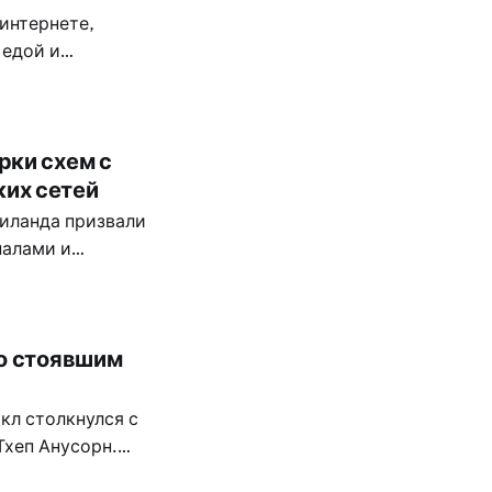
интернете,
 едой и
 на Пхукете, в
рки схем с
их сетей
иланда призвали
налами и
хукете и в
со стоявшим
кл столкнулся с
Тхеп Анусорн.
но на полпути