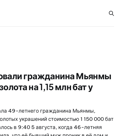
товали гражданина Мьянмы
золота на 1,15 млн бат у
ала 49-летнего гражданина Мьянмы,
олотых украшений стоимостью 1 150 000 бат
лось в 9:40 5 августа, когда 46-летняя
ла, что её бывший муж проник в её дом и