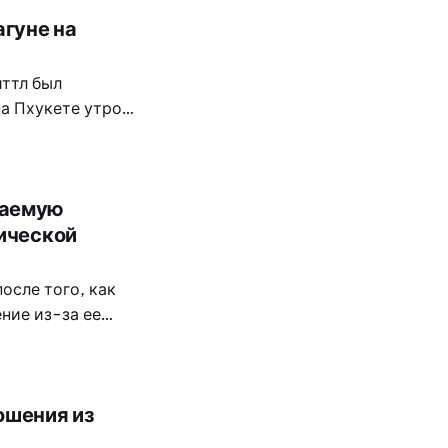
гуне на
ттл был
на Пхукете утром
рти остаётся
езультатов
ваемую
нической
осле того, как
ние из-за ее
 операции.
ошения из