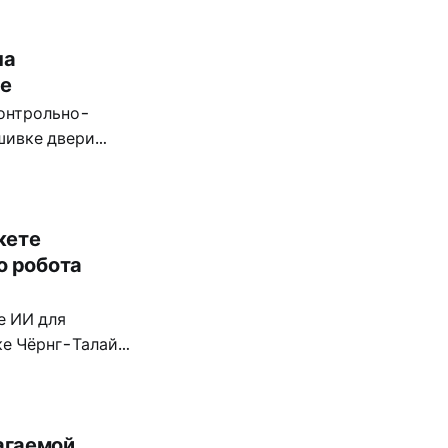
15 утра.
на
те
контрольно-
шивке двери
тки
кете
о робота
е ИИ для
ке Чёрнг-Талай
ого на
ия в прибрежных
агаемой