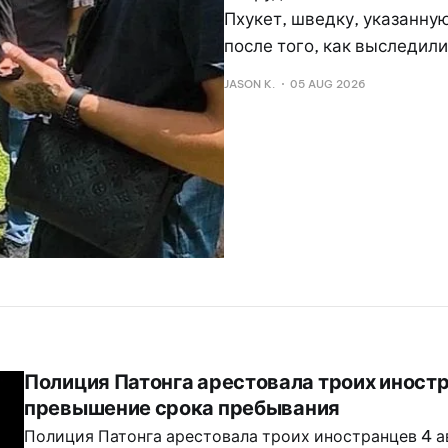
Пхукет, шведку, указанну
после того, как выследили
JASON K.
05 AUG 2026
Полиция Патонга арестовала троих иностр
превышение срока пребывания
Полиция Патонга арестовала троих иностранцев 4 а