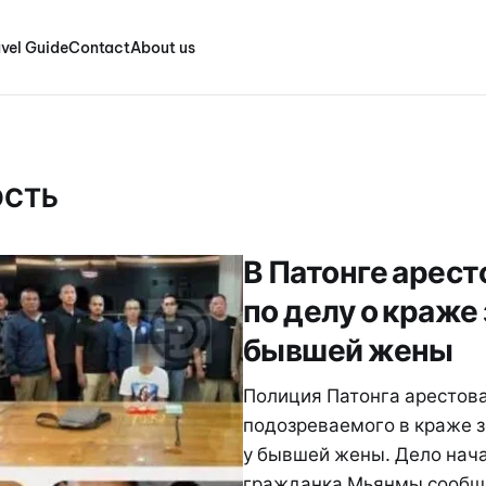
vel Guide
Contact
About us
ОСТЬ
В Патонге арес
по делу о краже 
бывшей жены
Полиция Патонга арестов
подозреваемого в краже з
у бывшей жены. Дело нача
гражданка Мьянмы сообщи