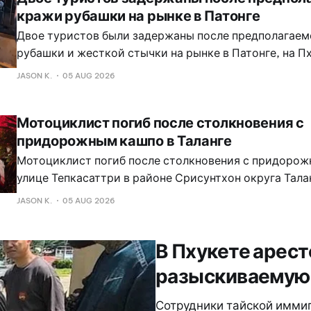
кражи рубашки на рынке в Патонге
Двое туристов были задержаны после предполагае
рубашки и жесткой стычки на рынке в Патонге, на Пх
публикации в Instagram, размещенной 5 августа 202
JASON K.
05 AUG 2026
Мотоциклист погиб после столкновения с
придорожным кашпо в Таланге
Мотоциклист погиб после столкновения с придорож
улице Тепкасаттри в районе Срисунтхон округа Тала
полиции. Лейтенант полиции Анусасан Клин Кьяо, з
JASON K.
05 AUG 2026
следователя полицейского участка Таланга, получи
4:37 утра.
В Пхукете арес
разыскиваемую 
Сотрудники тайской имми