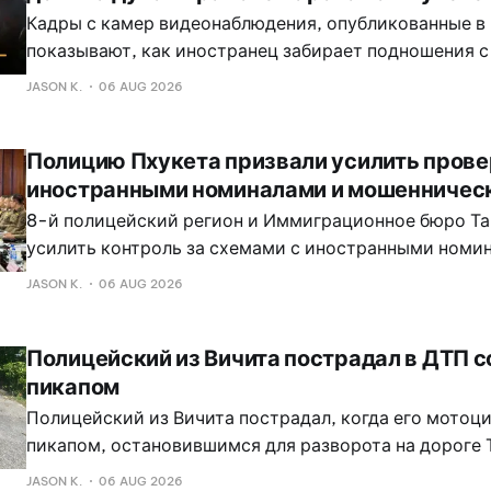
Кадры с камер видеонаблюдения, опубликованные в 
показывают, как иностранец забирает подношения с
напитками из домика духов возле дома в районе Ката
JASON K.
06 AUG 2026
подрайоне Карон.
Полицию Пхукета призвали усилить прове
иностранными номиналами и мошенническ
8-й полицейский регион и Иммиграционное бюро Та
усилить контроль за схемами с иностранными номи
предполагаемыми мошенническими операциями на П
JASON K.
06 AUG 2026
более широком Андаманском регионе.
Полицейский из Вичита пострадал в ДТП 
пикапом
Полицейский из Вичита пострадал, когда его мотоци
пикапом, остановившимся для разворота на дороге 
Авария произошла перед отелем Baba House, пример
JASON K.
06 AUG 2026