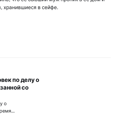
, хранившиеся в сейфе.
век по делу о
занной со
у о
тремя
ми в Чалонге и
вое иностранных