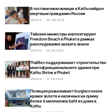
В гостиничном номере в Kathu найден
мертвым гражданин России
JASON K.
30 JUN 2026
Тайские министры инспектируют
Freedom Beach в Phuket в рамках
расследования захвата земли
JASON K.
18 JUN 2026
ThaiBev поддерживает строительство
многофункционального здания при
Kathu Shrine в Phuket
JASON K.
12 JUN 2026
Полиция разыскивает burglars после
кражи золота и наличных на сумму
более 6 миллионов baht из дома в
Kathu