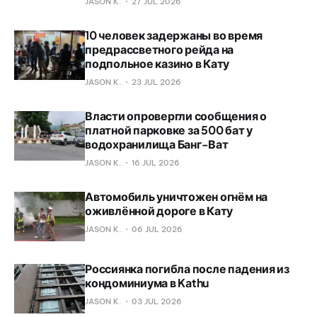
JASON K.
27 JUL 2026
10 человек задержаны во время
предрассветного рейда на
подпольное казино в Кату
JASON K.
23 JUL 2026
Власти опровергли сообщения о
платной парковке за 500 бат у
водохранилища Банг-Ват
JASON K.
16 JUL 2026
Автомобиль уничтожен огнём на
оживлённой дороге в Кату
JASON K.
06 JUL 2026
Россиянка погибла после падения из
кондоминиума в Kathu
JASON K.
03 JUL 2026