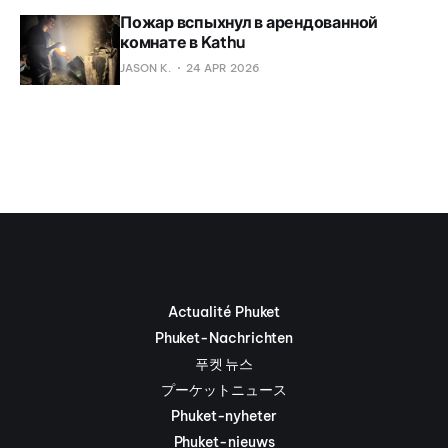
Пожар вспыхнул в арендованной
комнате в Kathu
JASON K.
24 APR 2026
Actualité Phuket
Phuket-Nachrichten
푸켓 뉴스
プーケットニュース
Phuket-nyheter
Phuket-nieuws