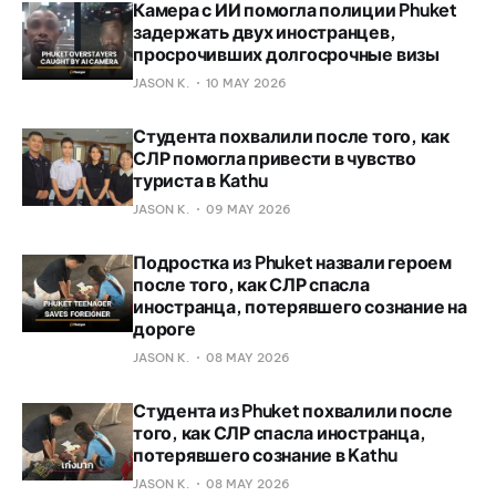
Камера с ИИ помогла полиции Phuket
задержать двух иностранцев,
просрочивших долгосрочные визы
JASON K.
10 MAY 2026
Студента похвалили после того, как
СЛР помогла привести в чувство
туриста в Kathu
JASON K.
09 MAY 2026
Подростка из Phuket назвали героем
после того, как СЛР спасла
иностранца, потерявшего сознание на
дороге
JASON K.
08 MAY 2026
Студента из Phuket похвалили после
того, как СЛР спасла иностранца,
потерявшего сознание в Kathu
JASON K.
08 MAY 2026