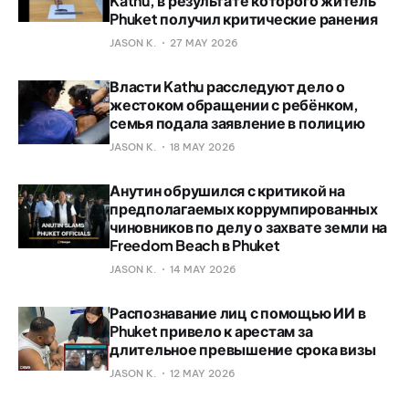
Kathu, в результате которого житель
Phuket получил критические ранения
JASON K.
27 MAY 2026
Власти Kathu расследуют дело о
жестоком обращении с ребёнком,
семья подала заявление в полицию
JASON K.
18 MAY 2026
Анутин обрушился с критикой на
предполагаемых коррумпированных
чиновников по делу о захвате земли на
Freedom Beach в Phuket
JASON K.
14 MAY 2026
Распознавание лиц с помощью ИИ в
Phuket привело к арестам за
длительное превышение срока визы
JASON K.
12 MAY 2026