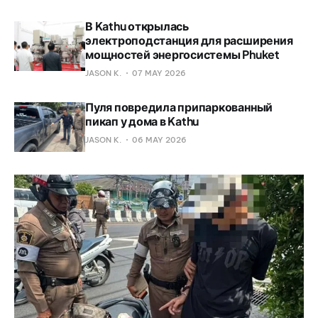
В Kathu открылась
электроподстанция для расширения
мощностей энергосистемы Phuket
JASON K.
07 MAY 2026
Пуля повредила припаркованный
пикап у дома в Kathu
JASON K.
06 MAY 2026