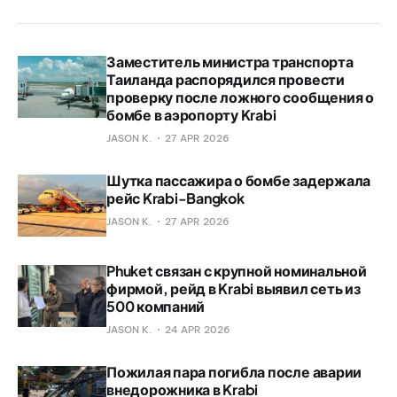
Заместитель министра транспорта
Таиланда распорядился провести
проверку после ложного сообщения о
бомбе в аэропорту Krabi
JASON K.
27 APR 2026
Шутка пассажира о бомбе задержала
рейс Krabi-Bangkok
JASON K.
27 APR 2026
Phuket связан с крупной номинальной
фирмой, рейд в Krabi выявил сеть из
500 компаний
JASON K.
24 APR 2026
Пожилая пара погибла после аварии
внедорожника в Krabi