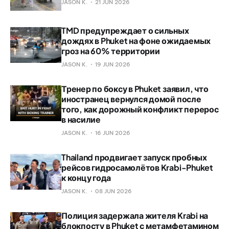
JASON K.
21 JUN 2026
TMD предупреждает о сильных
дождях в Phuket на фоне ожидаемых
гроз на 60% территории
JASON K.
19 JUN 2026
Тренер по боксу в Phuket заявил, что
иностранец вернулся домой после
того, как дорожный конфликт перерос
в насилие
JASON K.
16 JUN 2026
Thailand продвигает запуск пробных
рейсов гидросамолётов Krabi-Phuket
к концу года
JASON K.
08 JUN 2026
Полиция задержала жителя Krabi на
блокпосту в Phuket с метамфетамином