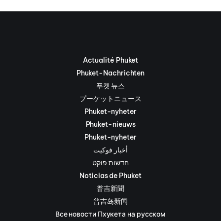
Actualité Phuket
Phuket-Nachrichten
푸켓 뉴스
プーケットニュース
Phuket-nyheter
Phuket-nieuws
Phuket-nyheter
أخبار فوكيت
חדשות פוקט
Noticias de Phuket
普吉新聞
普吉岛新闻
Все новости Пхукета на русском