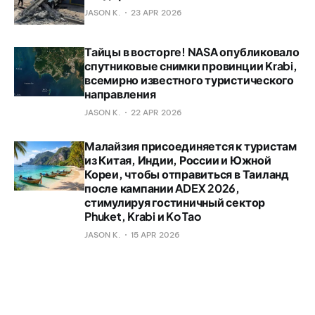
JASON K.
23 APR 2026
Тайцы в восторге! NASA опубликовало
спутниковые снимки провинции Krabi,
всемирно известного туристического
направления
JASON K.
22 APR 2026
Малайзия присоединяется к туристам
из Китая, Индии, России и Южной
Кореи, чтобы отправиться в Таиланд
после кампании ADEX 2026,
стимулируя гостиничный сектор
Phuket, Krabi и Ko Tao
JASON K.
15 APR 2026