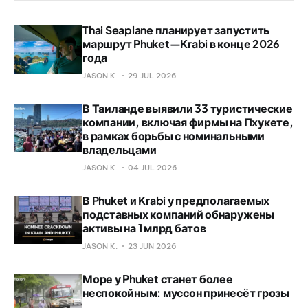
Thai Seaplane планирует запустить
маршрут Phuket—Krabi в конце 2026
года
JASON K.
29 JUL 2026
В Таиланде выявили 33 туристические
компании, включая фирмы на Пхукете,
в рамках борьбы с номинальными
владельцами
JASON K.
04 JUL 2026
В Phuket и Krabi у предполагаемых
подставных компаний обнаружены
активы на 1 млрд батов
JASON K.
23 JUN 2026
Море у Phuket станет более
неспокойным: муссон принесёт грозы