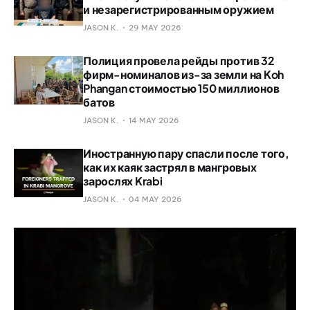
и незарегистрированным оружием
JASON K.
29 MAY 2026
Полиция провела рейды против 32
фирм-номиналов из-за земли на Koh
Phangan стоимостью 150 миллионов
батов
JASON K.
14 MAY 2026
Иностранную пару спасли после того,
как их каяк застрял в мангровых
зарослях Krabi
JASON K.
04 MAY 2026