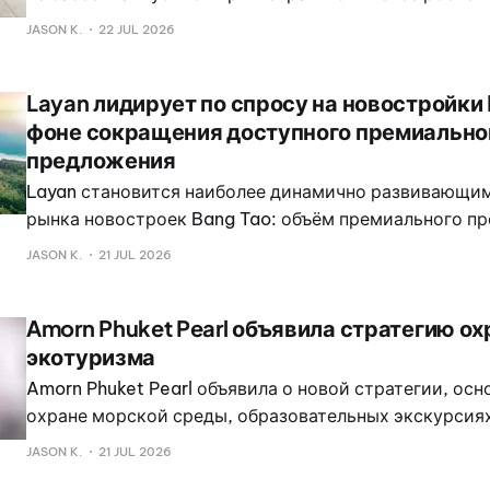
районе мыса Яму, Таланг, сообщили в полиции. Жен
JASON K.
22 JUL 2026
мужем и 14 родственниками проживала в комплексе 
Layan лидирует по спросу на новостройки 
фоне сокращения доступного премиально
предложения
Layan становится наиболее динамично развивающи
рынка новостроек Bang Tao: объём премиального п
сокращается, а продажи концентрируются в западно
JASON K.
21 JUL 2026
говорится в отчёте VillaCarte Group о рынке Bang Tao
2026 года.
Amorn Phuket Pearl объявила стратегию ох
экотуризма
Amorn Phuket Pearl объявила о новой стратегии, осн
охране морской среды, образовательных экскурсия
ферму и популяризации наследия Пхукета, а также р
JASON K.
21 JUL 2026
сотрудничестве в работе над короной Miss World Tha