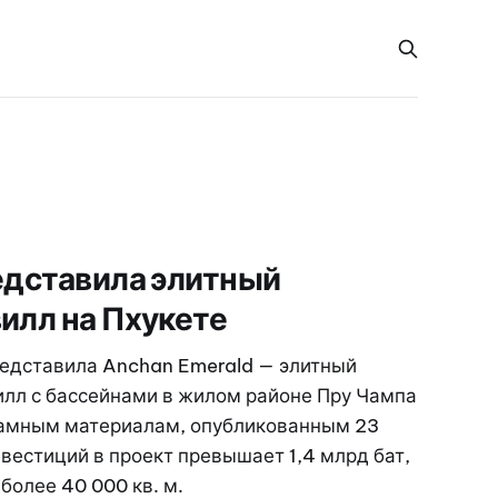
редставила элитный
вилл на Пхукете
редставила Anchan Emerald — элитный
илл с бассейнами в жилом районе Пру Чампа
кламным материалам, опубликованным 23
вестиций в проект превышает 1,4 млрд бат,
более 40 000 кв. м.