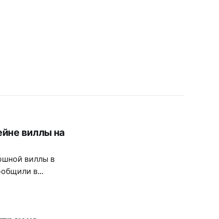
ейне виллы на
ошной виллы в
ообщили в
служб сообщение
бассейне частной