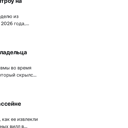
итроу на
еделю из
 2026 года,
осадочный
ом.
владельца
авмы во время
оторый скрылся,
стью около 4
ассейне
 как ее извлекли
ных вилл в