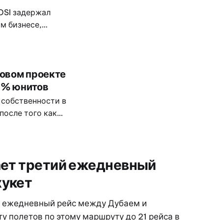
DSI задержал
м бизнесе,
вав мужчину
совом проекте
70% юнитов
 собственности в
 после того как
0% от общей
кает третий ежедневный
хукет
ий ежедневный рейс между Дубаем и
у полетов по этому маршруту до 21 рейса в