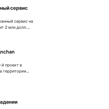
нный сервис
ранный сервис на
т 2 млн долл.
июле 2026 года.
Anchan
-й проект в
на территории
Pru Champa.
ючать 46
ладении