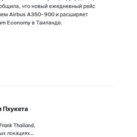
общила, что новый ежедневный рейс
шем Airbus A350-900 и расширяет
um Economy в Таиланде.
и Пхукета
rank Thailand,
ых локациях