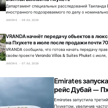
Департамент специальных расследований Таиланда 
иностранного подозреваемого по делу о номинально
связанному с арендой элитных вилл на Пхукете, наз
JASON K.
08 JUL 2026
только как Mr Ajeed.
VRANDA начнёт передачу объектов в люк
на Пхукете в июле после продажи почти 
VRANDA сообщила, что готова начать передачу прав
своём проекте Veranda Villas & Suites Phuket с июля,
объём продаж превысил 550 млн батов, или почти 7
JASON K.
07 JUL 2026
стоимости проекта.
Emirates запус
рейс Дубай — П
Emirates запустила трет
Пхукетом, увеличив частот