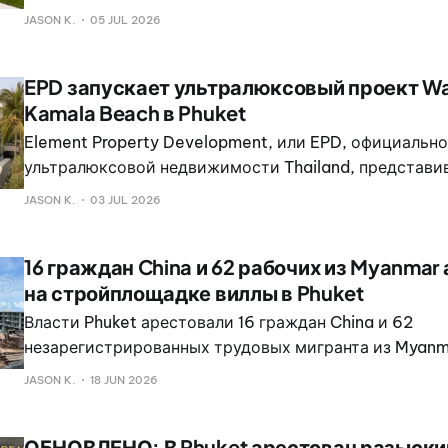
западного побережья Пхукета продолжат опережать
JASON K.
05 JUL 2026
как минимум до 2026 года.
EPD запускает ультралюксовый проект Water
Kamala Beach в Phuket
Element Property Development, или EPD, официальн
ультралюксовой недвижимости Thailand, представив W
новый проект на Kamala Beach в Phuket.
JASON K.
03 JUL 2026
16 граждан China и 62 рабочих из Myanmar
на стройплощадке виллы в Phuket
Власти Phuket арестовали 16 граждан China и 62
незарегистрированных трудовых мигранта из Myanm
на строительной площадке элитной виллы в Cherng T
JASON K.
18 JUN 2026
прошла в 10:00 утра. Ее провело Командование по п
безопасности при поддержке 41-го батальон
ОБНОВЛЕНО: В Phuket арестован разыск