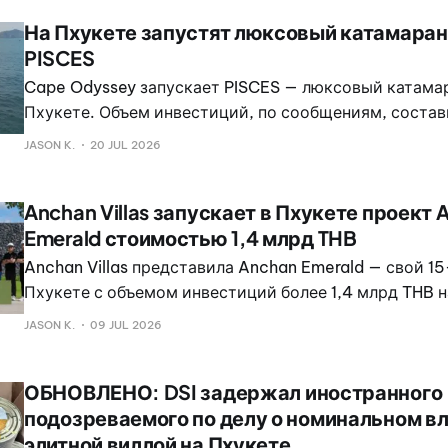
На Пхукете запустят люксовый катамара
PISCES
Cape Odyssey запускает PISCES — люксовый катама
Пхукете. Объем инвестиций, по сообщениям, состави
США 66,8 млн батов, а начать работу планируется в 
JASON K.
20 JUL 2026
Anchan Villas запускает в Пхукете проект 
Emerald стоимостью 1,4 млрд THB
Anchan Villas представила Anchan Emerald — свой 15
Пхукете с объемом инвестиций более 1,4 млрд THB 
свыше 40 000 квадратных метров в жилом анклаве 
JASON K.
09 JUL 2026
Согласно анонсу проекта, Anchan Emerald будет вкл
роскошных вилл с бассейнами.
ОБНОВЛЕНО: DSI задержал иностранного
подозреваемого по делу о номинальном в
элитной виллой на Пхукете