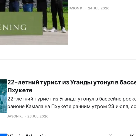
JASON K.
24 JUL 2026
22-летний турист из Уганды утонул в басс
Пхукете
22-летний турист из Уганды утонул в бассейне роск
районе Камала на Пхукете ранним утром 23 июля, с
полиции. Полиция Камалы получила от экстренных 
JASON K.
23 JUL 2026
около 5:15 о том, что иностранный турист утонул в 
виллы в районе Катху.