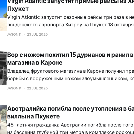
Virgin Atlantic запустит прямые рейсы из Х
Пхукет
Virgin Atlantic запустит сезонные рейсы три раза в н
лондонского аэропорта Хитроу на Пхукет 18 октября
представив, по словам авиакомпании, первый бесп
JASON K.
23 JUL 2026
маршрут между этим аэропортом и тайским остров
Вор с ножом похитил 15 дурианов и ранил 
магазина в Кароне
Владелец фруктового магазина в Кароне получил тр
борьбы с вооружённым ножом злоумышленником, к
похитив 15 премиальных дурианов Monthong стоимо
JASON K.
22 JUL 2026
000 бат, сообщили власти.
Австралийка погибла после утопления в б
виллы на Пхукете
45-летняя гражданка Австралии погибла после того,
из бассейна глубиной три метра в комплексе роскош