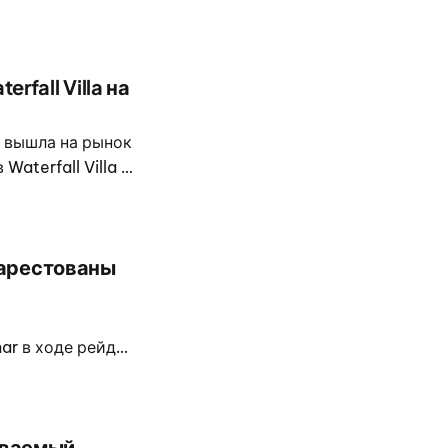
 рынок в целом
fall Villa на
о вышла на рынок
aterfall Villa —
 арестованы
ar в ходе рейда
alay. Операция
одавлению угроз
иваемый