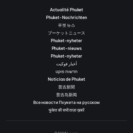
Actualité Phuket
Phuket-Nachrichten
푸켓 뉴스
プーケットニュース
Phuket-nyheter
Phuket-nieuws
Phuket-nyheter
أخبار فوكيت
חדשות פוקט
Noticias de Phuket
普吉新聞
普吉岛新闻
Все новости Пхукета на русском
फुकेत की सभी ताज़ा ख़बरें