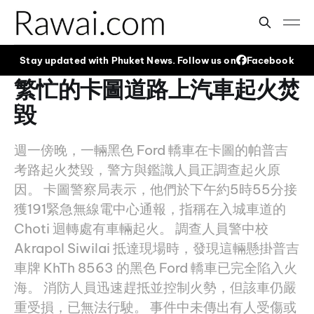
Stay updated with Phuket News. Follow us on
Facebook
繁忙的卡圖道路上汽車起火焚
毀
週一傍晚，一輛黑色 Ford 轎車在卡圖的帕普吉
考路起火焚毀，警方與鑑識人員正調查起火原
因。 卡圖警察局表示，他們於下午約5時55分接
獲191緊急無線電中心通報，指稱在入城車道的
Choti 迴轉處有車輛起火。 調查人員警中校
Akrapol Siwilai 抵達現場時，發現這輛懸掛普吉
車牌 KhTh 8563 的黑色 Ford 轎車已完全陷入火
海。 消防人員迅速趕抵並控制火勢，但該車仍嚴
重受損，已無法行駛。 事件中未傳出有人受傷或