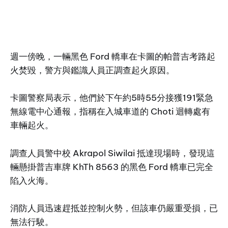
週一傍晚，一輛黑色 Ford 轎車在卡圖的帕普吉考路起
火焚毀，警方與鑑識人員正調查起火原因。
卡圖警察局表示，他們於下午約5時55分接獲191緊急
無線電中心通報，指稱在入城車道的 Choti 迴轉處有
車輛起火。
調查人員警中校 Akrapol Siwilai 抵達現場時，發現這
輛懸掛普吉車牌 KhTh 8563 的黑色 Ford 轎車已完全
陷入火海。
消防人員迅速趕抵並控制火勢，但該車仍嚴重受損，已
無法行駛。