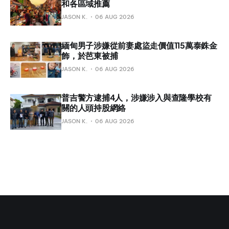
和各區域推薦
JASON K.
06 AUG 2026
緬甸男子涉嫌從前妻處盜走價值115萬泰銖金
飾，於芭東被捕
JASON K.
06 AUG 2026
普吉警方逮捕4人，涉嫌涉入與查隆學校有
關的人頭持股網絡
JASON K.
06 AUG 2026