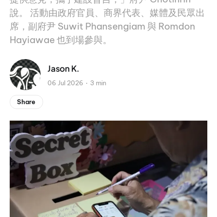
說。 活動由政府官員、商界代表、媒體及民眾出
席，副府尹 Suwit Phansengiam 與 Romdon
Hayiawae 也到場參與。
Jason K.
06 Jul 2026
3 min
Share