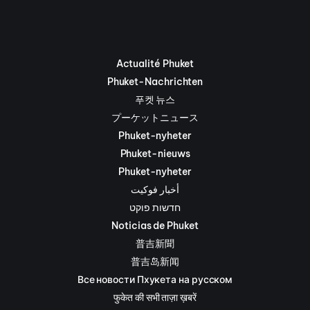
Actualité Phuket
Phuket-Nachrichten
푸켓 뉴스
プーケットニュース
Phuket-nyheter
Phuket-nieuws
Phuket-nyheter
أخبار فوكيت
חדשות פוקט
Noticias de Phuket
普吉新聞
普吉岛新闻
Все новости Пхукета на русском
फुकेत की सभी ताज़ा ख़बरें