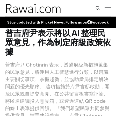
Stay updated with Phuket News. Follow us on
Facebook
普吉府尹表示將以 AI 整理民
眾意見，作為制定府級政策依
據
普吉府尹 Chotinrin 表示，透過府級新措施蒐集
的民眾意見，將運用人工智慧進行分類，以辨識
主要關切事項、掌握趨勢，並協助當局排定解決
問題的優先順序。 這項措施於府尹官邸啟動，開
放民眾親自提交意見、在公共留言板書寫評論、
將匿名建議投入意見箱，或透過連結 QR code
的線上表單提供回饋。 「我們希望民眾共同參與
提供意見，攜手建設普吉，」府尹 Chotinrin