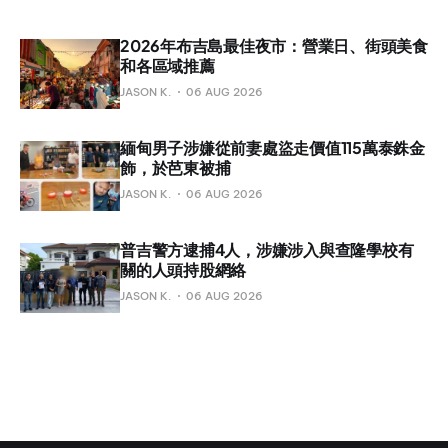
2026年布吉島最佳夜市：營業日、街頭美食
和各區域推薦
JASON K.
06 AUG 2026
緬甸男子涉嫌從前妻處盜走價值115萬泰銖金
飾，於芭東被捕
JASON K.
06 AUG 2026
普吉警方逮捕4人，涉嫌涉入與查隆學校有
關的人頭持股網絡
JASON K.
06 AUG 2026