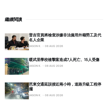
繼續閱讀
普吉官員將檢查涉嫌非法僱用外籍勞工及代
名人企業
JASON K.
08 AUG 2026
暖武里學校槍擊案造成7人死亡、15人受傷
JASON K.
08 AUG 2026
芭東交通延誤接近兩小時，道路升級工程停
擺
JASON K.
08 AUG 2026