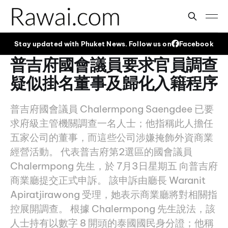
Stay updated with Phuket News. Follow us on
Facebook
普吉府國會議員要求官員調查
疑似掛名董事及歸化入籍程序
普吉府國會議員 Chalermpong Saengdee 已要
求府級主管機關調查一名人士；他指稱此人擔任
五家公司的董事，而這些公司涉嫌掩飾外資商業
經營活動。 代表普吉府第2選區的國會議員
Chalermpong 先生，於 7月3日星期五 向普吉府
商業廳提交正式申訴。 該申訴由廳長 Waranit
Apiratjirawong 受理，她表示商業廳將對相關指
控展開調查。 根據 Chalermpong 先生說法，該
人士持有以數字 8 開頭的泰國國民身分證；他稱