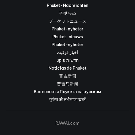
Phuket-Nachrichten
푸켓 뉴스
プーケットニュース
Phuket-nyheter
Phuket-nieuws
Phuket-nyheter
أخبار فوكيت
חדשות פוקט
Noticias de Phuket
普吉新聞
普吉岛新闻
Все новости Пхукета на русском
फुकेत की सभी ताज़ा ख़बरें
RAWAI.com