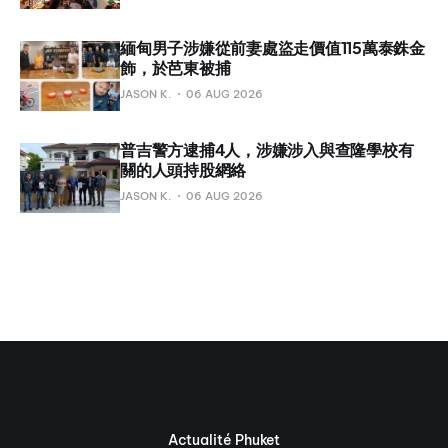
緬甸男子涉嫌從前妻處盜走價值115萬泰銖金
飾，於芭東被捕
JASON K.
06 AUG 2026
普吉警方逮捕4人，涉嫌涉入與查隆學校有
關的人頭持股網絡
JASON K.
06 AUG 2026
Actualité Phuket