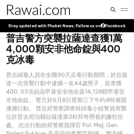
Stay updated with Phuket News. Follow us on
Facebook
普吉警方突襲拉薩達查獲1萬
4,000顆安非他命錠與400
克冰毒
普吉緝毒人員在全國90天反毒行動期間，於拉薩
達一次突襲行動中逮捕一名44歲男子，並查獲
400. 03克結晶甲基安非他命及14,128顆甲基安
非他命錠。 警方於6月8日星期三下午約4時展開
逮捕行動。 普吉府警察調查科緝毒小組警員突襲
位於普吉府治縣拉薩達第2村邦奇勞巷的嫌犯住
處。 此次行動由府警察指揮官 Pol. Maj. Gen.
Sinlert Sukhum 及資深偵查警官指揮。 警方確