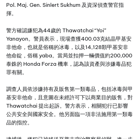
Pol. Maj. Gen. Sinlert Sukhum 及資深偵查警官指
揮。
警方確認嫌犯為44歲的 Thawatchai “Yoi”
Yanayon。警員表示，現場查獲400.03克結晶甲基安
非他命，也就是俗稱的冰毒，以及14,128顆甲基安非
他命錠，俗稱 yaba。當局並扣押一輛價值約200,000
泰銖的 Honda Forza 機車，認為該資產與涉嫌毒品犯
罪有關。
調查人員依涉嫌持有及販售第一類毒品，包括冰毒與甲
基安非他命，且意圖在未經許可下以商業目的販售，對
Thawatchai 提出起訴。警方表示，相關犯行已影響
公共安全與國家安全。他另面臨一項非法施用第一類毒
品的指控。