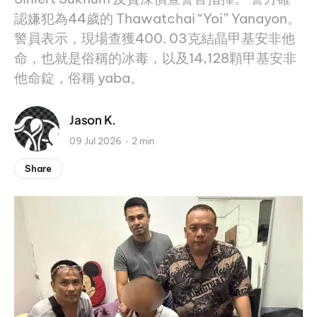
認嫌犯為44歲的 Thawatchai “Yoi” Yanayon。
警員表示，現場查獲400. 03克結晶甲基安非他
命，也就是俗稱的冰毒，以及14,128顆甲基安非
他命錠，俗稱 yaba。
Jason K.
09 Jul 2026
2 min
Share