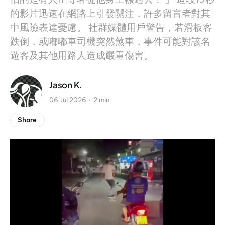
的影片迅速在網路上引發關注，許多留言者對其
中風險表達憂慮。 社群媒體用戶警告，若滑板客
跌倒，或嘟嘟車司機突然煞車，事件可能對該名
遊客及其他用路人造成嚴重傷害。
Jason K.
06 Jul 2026
2 min
Share