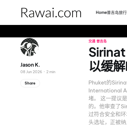
Home
普吉岛旅行
交通
普吉岛
Sirin
以缓解
Jason K.
08 Jun 2026
2 min
Phuket的Sir
Share
Internati
堵。 这一提议是
的。他审查了Sir
过符合安全和环
头选址，正被纳