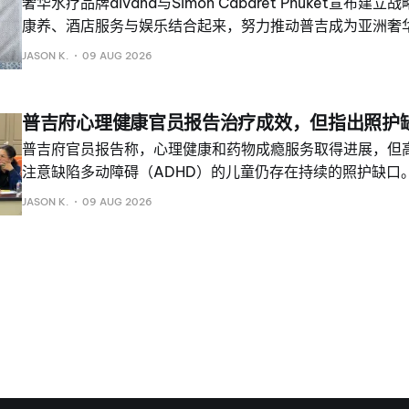
奢华水疗品牌divana与Simon Cabaret Phuket宣布
法处理。 另外两名被认定为吸毒者的人员已登记，并被转介
康养、酒店服务与娱乐结合起来，努力推动普吉成为亚洲奢
两家公司正在开发Queen of the Night Card（“夜之女
JASON K.
09 AUG 2026
Simon Cabaret Phuket的演出入场资格，旨在将岛上
一个旅游产品。 divana首席执行官帕塔纳蓬·拉努拉克表
将较少聚焦于游客数量，更多转向能够促使游客再次到访的体
普吉府心理健康官员报告治疗成效，但指出照护
康养不应仅被视为水疗服务，而应被看作一种提升生活质量
普吉府官员报告称，心理健康和药物成瘾服务取得进展，但
旅行、文化以及有意义地利用时间。
注意缺陷多动障碍（ADHD）的儿童仍存在持续的照护缺口
在2026财政年度普吉府心理健康小组委员会第二次会议上作
JASON K.
09 AUG 2026
2026年8月9日在普吉府公共卫生办公室举行，由普吉府副
府卫生办公室代理主任 Banphot Panakleub 医生主持。
示，普吉府自杀率为每10万人1. 62人。 官员表示，86. 2
接受了有效治疗；85. 35%的抑郁症患者获得了服务并接受
称，在进入戒毒治疗项目的人群中，95.