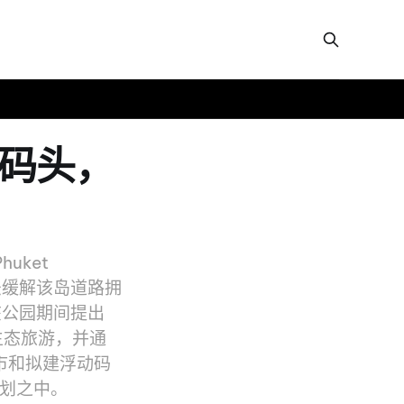
浮动码头，
huket
求办法缓解该岛道路拥
访该公园期间提出
支持生态旅游，并通
市和拟建浮动码
计划之中。