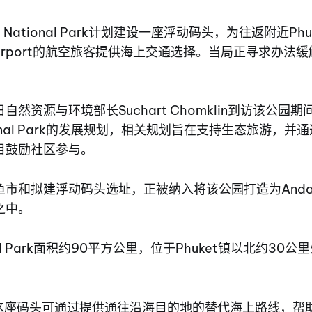
nat National Park计划建设一座浮动码头，为往返附近Phu
onal Airport的航空旅客提供海上交通选择。当局正寻求办
自然资源与环境部长Suchart Chomklin到访该公园
National Park的发展规划，相关规划旨在支持生态旅游，
目鼓励社区参与。
鱼市和拟建浮动码头选址，正被纳入将该公园打造为Anda
之中。
tional Park面积约90平方公里，位于Phuket镇以北约3
。
示，这座码头可通过提供通往沿海目的地的替代海上路线，帮助缓