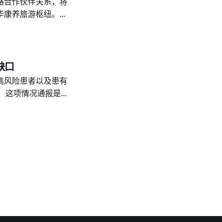
建立战略合作伙伴关系，将
接受治疗。
华康养旅游枢纽。
王卡”）套餐，其中包括
的康养和娱乐企业整合为
示，未来的旅游业竞争
验质量。 他说，
缺口
的更广泛理念，涵盖
高风险患者以及患有
。 这项情况通报是
出的。 会议于
公共卫生官员兼普吉
 会议公布的数据显
1%的自杀未遂幸存者
持续照护。 官员