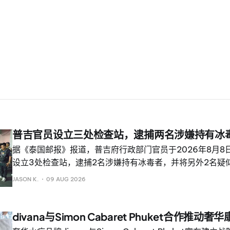
普吉官员设立三处检查站，逮捕两名涉嫌持有冰
据《泰国邮报》报道，普吉府行政部门官员于2026年8月8
设立3处检查站，逮捕2名涉嫌持有冰毒者，并将另外2名疑
疗。 行动于晚上7时30分开始，由普吉府府尹 Chotnarin K
JASON K.
09 AUG 2026
府及县级行政部门官员、地方防卫志愿人员、分区长、村长
行动。 检查站分别设在拉萨达分区第3村凯哈金凯奥的安保
1村诗丽普瓦纳特公园前，以及拉萨达分区第1村猴子观景台前
divana与Simon Cabaret Phuket合作推动
被指未经许可持有一类毒品甲基苯丙胺，即“冰毒”。 他们已