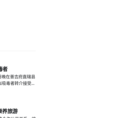
毒者
日晚在普吉府直辖县
似吸毒者转介接受治
erdsom 指挥，普吉
和村级安保人员参与
岗亭、维奇特分区第
。 两名被捕嫌疑人
奢华康养旅游
被移交调查人员依