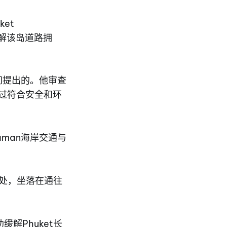
ket
法缓解该岛道路拥
期间提出的。他审查
并通过符合安全和环
man海岸交通与
0公里处，坐落在通往
解Phuket长