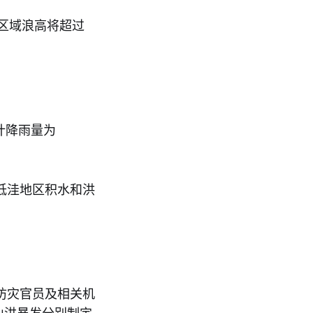
暴区域浪高将超过
累计降雨量为
低洼地区积水和洪
防灾官员及相关机