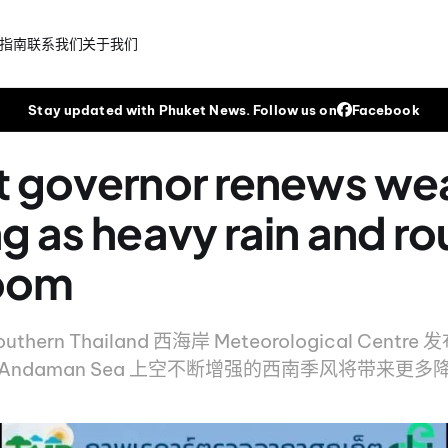
指南
联系我们
关于我们
Stay updated with Phuket News. Follow us on
Facebook
t governor renews we
g as heavy rain and r
loom
hern Thailand 西海岸 Meteorological Cent
ndaman Sea 上空不断增强的西南季风将带来更多