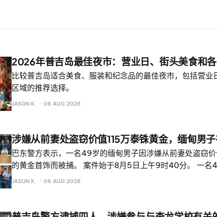
2026年普吉岛最佳夜市：营业日、街头美食和
比较普吉岛适合美食、服装和纪念品的最佳夜市，包括营业
区域的推荐选择。
JASON K.
06 AUG 2026
涉嫌从前妻处盗窃价值115万泰铢黄金，缅甸男
巴东警方表示，一名49岁的缅甸男子因涉嫌从前妻处盗窃价值1,
的黄金首饰而被捕。 案件始于8月5日上午9时40分。 一名
案称，前夫进入其住所，拿走了存放在保险柜里的黄金首饰。 
JASON K.
06 AUG 2026
Phuket Express，两人约在四年前分居。 嫌疑人据称骑
调查人员通过闭路电视录像追踪其路线，并于中午约12时3
场将嫌疑人逮捕。 警方缴获涉案被盗首饰、一辆带边车的红色 Ho
普吉岛警方逮捕四人，涉嫌参与与查龙学校有关