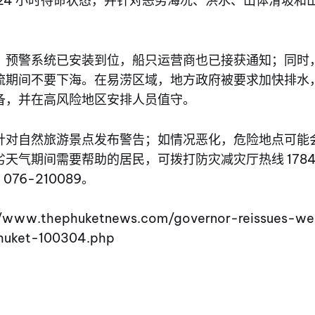
 24 小时待命状态，并针对恶劣海况、洪水、山体滑坡和
，预警系统已安装到位，船只运营商也已接获通知；同时
流期间不要下海。在易涝区域，地方政府被要求加快排水
备，并在高风险地区安排人员值守。
针对自然旅游景点发布警告；如情况恶化，危险地点可能
天气期间需要帮助的居民，可拨打防灾减灾厅热线 178
 076-210089。
://www.thephuketnews.com/governor-reissues-we
huket-100304.php