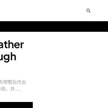
ather
ough
re 发布预警后作出
降雨，并……