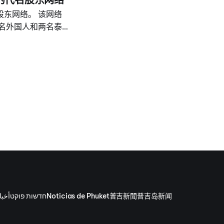
通工具在住宅内盗
东网络。 该网络
名外国人和两名泰
外国人能够控制其
。 警方表示，此次
以及查龙警察局局长、
嫌疑人签发逮捕令，警方
察局首席调查官、警
أخبا
חדשות פוקט
Noticias de Phuket
普吉新聞
普吉岛新闻