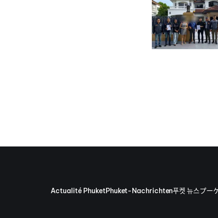
Actualité Phuket
Phuket-Nachrichten
푸켓 뉴스
プー