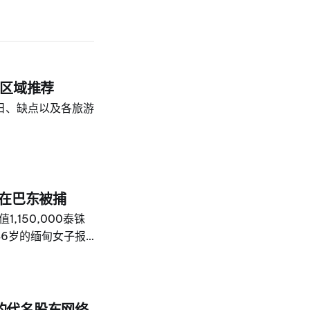
各区域推荐
日、缺点以及各旅游
子在巴东被捕
150,000泰铢
46岁的缅甸女子报
警方告诉 The
一辆三轮摩托车逃离。
0分在一处市场停车
nda Wave 摩
的代名股东网络