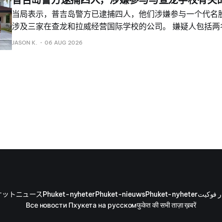
托车及其他证据。 嫌疑人被带往巴东警察局，面临“使用交
当局表示，普吉岛警方已逮捕四人，他们涉嫌参与一个代名股
窃”的指控。
涉及三家在查龙和拉威经营国际学校的公司。 嫌疑人包括两
国人。 警方称，泰国籍嫌疑人协助注册并成立这些公司，使
JASON K.
06 AUG 2026
运营，涉嫌意图规避《泰国1999年外国企业法》规定的限制
调查由普吉府警察局局长、警察少将 Sinlert Sukhum，
警察上校 Surasak Jaidee 负责。 普吉府法院已对四名
还已对三家公司启动法律程序。 2026年8月5日，查龙警
察中校 Chayakorn Tangsakul 带领警员执行逮捕令。
ケットニュース
Phuket-nyheter
Phuket-nieuws
Phuket-nyheter
ر فوكيت
Все новости Пхукета на русском
फुकेत की सभी ताज़ा ख़बरें