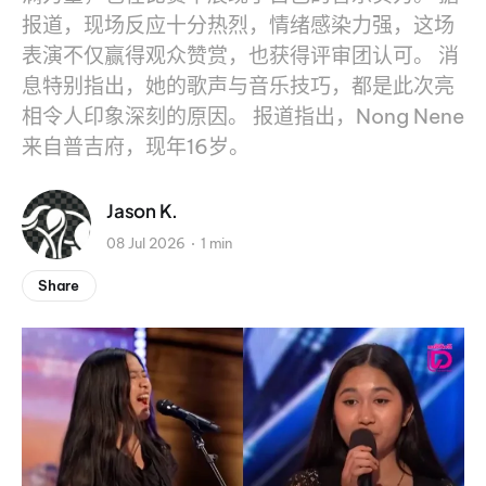
报道，现场反应十分热烈，情绪感染力强，这场
表演不仅赢得观众赞赏，也获得评审团认可。 消
息特别指出，她的歌声与音乐技巧，都是此次亮
相令人印象深刻的原因。 报道指出，Nong Nene
来自普吉府，现年16岁。
Jason K.
08 Jul 2026
1 min
Share