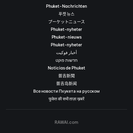
Phuket-Nachrichten
푸켓 뉴스
プーケットニュース
Phuket-nyheter
Phuket-nieuws
Phuket-nyheter
أخبار فوكيت
חדשות פוקט
Noticias de Phuket
普吉新聞
普吉岛新闻
Все новости Пхукета на русском
फुकेत की सभी ताज़ा ख़बरें
RAWAI.com