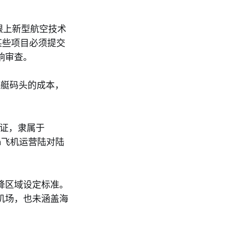
未能跟上新型航空技术
某些项目必须提交
响审查。
游艇码头的成本，
许可证，隶属于
avan飞机运营陆对陆
降区域设定标准。
机场，也未涵盖海