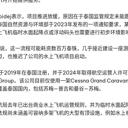
年1月开始提供服务。
 Siripidej表示，项目推进放缓，原因在于泰国监管规定
泰国自然资源与环境部于2023年发布的一项通知要求，
上飞机临时水面起降点或浮动码头也需要进行初步环境影
a女士说，这一流程可能耗资数百万泰铢，几乎接近建设一座
担，也推迟了公司的水上飞机项目启动。
lane于2019年在泰国注册，并于2024年取得航空运营人
sia Group。该公司目前仅使用一架Cessna Grand Car
覆盖泰国国内，包括苏梅—普吉和曼谷—苏梅。
航局去年已出台商业水上飞机运营规则，并为临时水面起
法规尚未涵盖可容纳多架飞机的大型有顶设施，例如水上