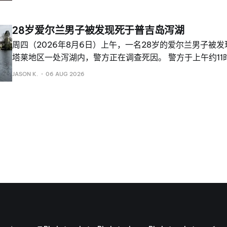
时表示，普吉府生产总值为2723. 95亿泰铢。 年人均收入为
在泰国南部最高，在全国排名第13位。 这位府长表示，旅
经济的96. 7%。 他还说，普吉常住人口超过125万人，但
28岁爱尔兰男子被发现死于普吉岛泻湖
423,600人。 Chotinrin称，更广义的人口数字包括来
周四（2026年8月6日）上午，一名28岁的爱尔兰男子被
工和长期居留游客。
塔莱地区一处泻湖内，警方正在调查死因。 警方于上午约11
6村的Laguna水库内发现一名外籍男子的遗体。
JASON K.
06 AUG 2026