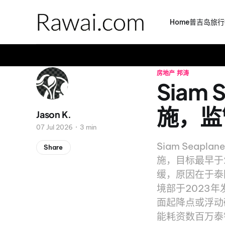
Home
普吉岛旅行
房地产
邦涛
Siam
施，监
Jason K.
07 Jul 2026
3 min
Siam Sea
Share
施，目标最早于20
缓，原因在于泰
境部于2023
面起降点或浮动码
能耗资数百万泰