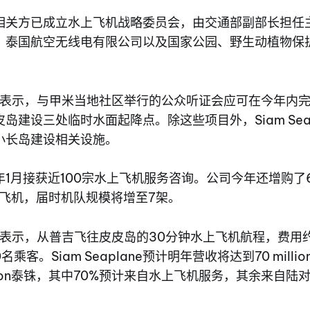
相关方已成立水上飞机战略委员会，由交通部副部长担任
、泰国航空无线电有限公司以及国家公园、野生动植物保
a女士表示，与甲米当地社区举行的公众听证会应可在今年内
岛建设三处临时水面起降点。除这些项目外，Siam Seap
小长岛建设相关设施。
1月接获近100宗水上飞机服务咨询。公司今年还增购了6架
avan飞机，届时机队规模将增至7架。
a女士表示，从普吉飞往皮皮岛的30分钟水上飞机航程，费用约
名乘客。Siam Seaplane预计明年营收将达到70 mill
illion泰铢，其中70%预计来自水上飞机服务，其余来自