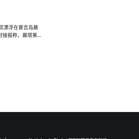
439,632泰铢，
游业和服务业占该府
正式登记人口只有约
自其他府的人员、外籍劳
发现漂浮在普吉岛晨
时接报称，晨塔莱第