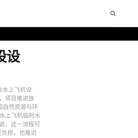
建设设
开发水上飞机设
表示，项目推进放
国自然资源与环
而水上飞机临时水
士说，这一流程可
成负担，也推迟