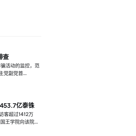
排查
诈骗活动的监控，范
主党副党首
吉岛，了解第8警区的工作
司令的国家警察总长
t Phansangiam
利用泰国公民充当名义
453.7亿泰铢
访客超过1412万
惹巴迪国王学院向该院第
员和学员发表讲话