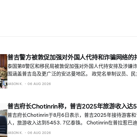
普吉警方被敦促加强对外国人代持和诈骗网络的
泰国第8警区和移民局被敦促加强对外国人代持安排及涉嫌
围涵盖普吉岛及更广泛的安达曼地区。 政党名单制议员、民
Chaiyachana Dechdecho 于2026年8月6日访问普
JASON K.
06 AUG 2026
情况，并提出上述呼吁。 出席会议的包括担任第8警区代理
助理、警察中将 Surapong Thanomchit，普吉府副府尹 Suwi
及其他官员。 Chaiyachana表示，当局应重点关注被指
普吉府长Chotinrin称，普吉2025年旅游收入达5
持有人的外国投资团体。
普吉府长Chotinrin于8月6日表示，普吉2025年接待游客和
人，旅游收入达到5453. 7亿泰铢。 Chotinrin在普拉
24期高级管理人员公共经济管理高级证书课程的高级管理人
JASON K.
06 AUG 2026