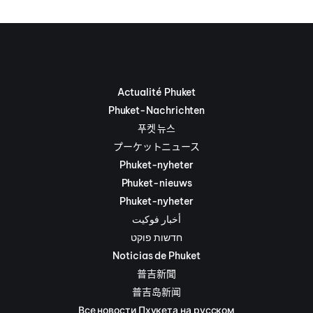
Actualité Phuket
Phuket-Nachrichten
푸켓 뉴스
プーケットニュース
Phuket-nyheter
Phuket-nieuws
Phuket-nyheter
أخبار فوكيت
חדשות פוקט
Noticias de Phuket
普吉新聞
普吉岛新闻
Все новости Пхукета на русском