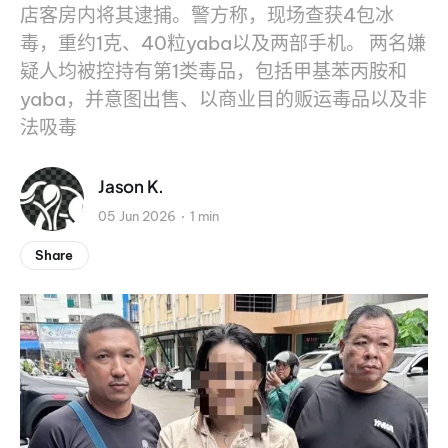
店客房内将其逮捕。警方称，现场查获4包冰
毒，重约1克、40粒yaba以及两部手机。 两名嫌
疑人均被控持有第1类毒品，包括甲基苯丙胺和
yaba，并意图出售、以商业目的贩运毒品以及非
法吸毒
Jason K.
05 Jun 2026
1 min
Share