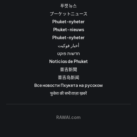
푸켓 뉴스
プーケットニュース
Phuket-nyheter
Phuket-nieuws
Phuket-nyheter
أخبار فوكيت
חדשות פוקט
Noticias de Phuket
普吉新聞
普吉岛新闻
Все новости Пхукета на русском
फुकेत की सभी ताज़ा ख़बरें
RAWAI.com