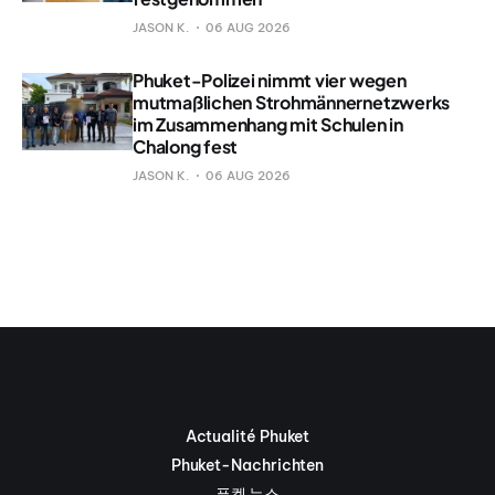
JASON K.
06 AUG 2026
Phuket-Polizei nimmt vier wegen
mutmaßlichen Strohmännernetzwerks
im Zusammenhang mit Schulen in
Chalong fest
JASON K.
06 AUG 2026
Actualité Phuket
Phuket-Nachrichten
푸켓 뉴스