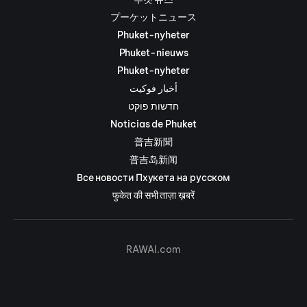
プーケットニュース
Phuket-nyheter
Phuket-nieuws
Phuket-nyheter
أخبار فوكيت
חדשות פוקט
Noticias de Phuket
普吉新聞
普吉岛新闻
Все новости Пхукета на русском
फुकेत की सभी ताज़ा ख़बरें
RAWAI.com