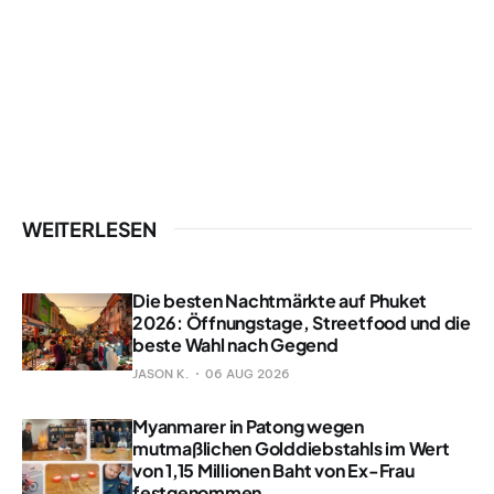
WEITERLESEN
Die besten Nachtmärkte auf Phuket
2026: Öffnungstage, Streetfood und die
beste Wahl nach Gegend
JASON K.
06 AUG 2026
Myanmarer in Patong wegen
mutmaßlichen Golddiebstahls im Wert
von 1,15 Millionen Baht von Ex-Frau
festgenommen