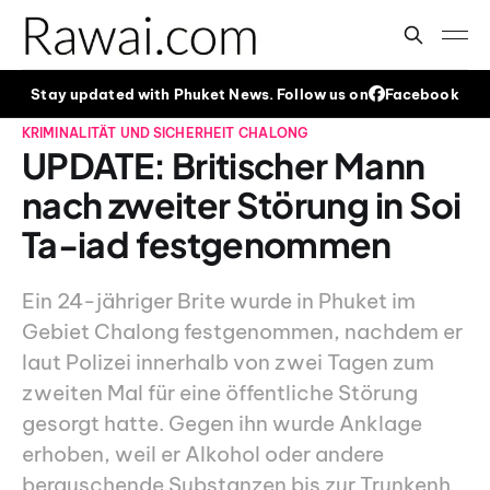
Stay updated with Phuket News. Follow us on
Facebook
KRIMINALITÄT UND SICHERHEIT
CHALONG
UPDATE: Britischer Mann
nach zweiter Störung in Soi
Ta-iad festgenommen
Ein 24-jähriger Brite wurde in Phuket im
Gebiet Chalong festgenommen, nachdem er
laut Polizei innerhalb von zwei Tagen zum
zweiten Mal für eine öffentliche Störung
gesorgt hatte. Gegen ihn wurde Anklage
erhoben, weil er Alkohol oder andere
berauschende Substanzen bis zur Trunkenh