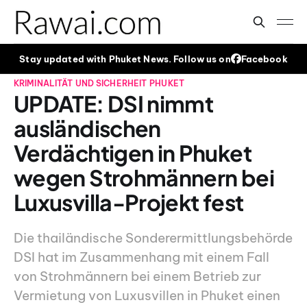
Stay updated with Phuket News. Follow us on
Facebook
KRIMINALITÄT UND SICHERHEIT
PHUKET
UPDATE: DSI nimmt
ausländischen
Verdächtigen in Phuket
wegen Strohmännern bei
Luxusvilla-Projekt fest
Die thailändische Sonderermittlungsbehörde
DSI hat im Zusammenhang mit einem Fall
von Strohmännern bei einem Betrieb zur
Vermietung von Luxusvillen in Phuket einen