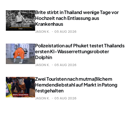
Brite stirbt in Thailand wenige Tage vor
Hochzeit nach Entlassung aus
Krankenhaus
JASON K.
05 AUG 2026
Polizeistation auf Phuket testet Thailands
ersten KI-Wasserrettungsroboter
Dolphin
JASON K.
05 AUG 2026
Zwei Touristen nach mutmaßlichem
Hemdendiebstahl auf Markt in Patong
festgehalten
JASON K.
05 AUG 2026