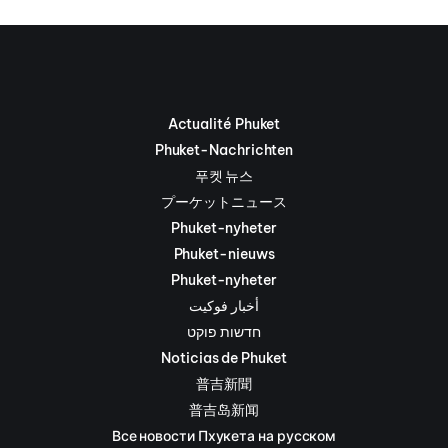
Actualité Phuket
Phuket-Nachrichten
푸켓 뉴스
プーケットニュース
Phuket-nyheter
Phuket-nieuws
Phuket-nyheter
أخبار فوكيت
חדשות פוקט
Noticias de Phuket
普吉新聞
普吉岛新闻
Все новости Пхукета на русском