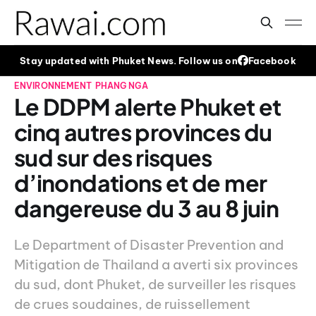
Stay updated with Phuket News. Follow us on
Facebook
ENVIRONNEMENT
PHANG NGA
Le DDPM alerte Phuket et
cinq autres provinces du
sud sur des risques
d’inondations et de mer
dangereuse du 3 au 8 juin
Le Department of Disaster Prevention and
Mitigation de Thailand a averti six provinces
du sud, dont Phuket, de surveiller les risques
de crues soudaines, de ruissellement