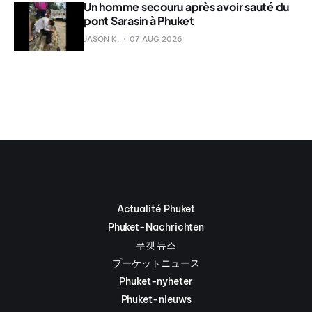
Un homme secouru après avoir sauté du
pont Sarasin à Phuket
JASON K.
07 AUG 2026
Actualité Phuket
Phuket-Nachrichten
푸켓 뉴스
プーケットニュース
Phuket-nyheter
Phuket-nieuws