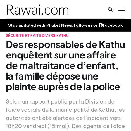
Stay updated with Phuket News. Follow us on
Facebook
SÉCURITÉ ET FAITS DIVERS
KATHU
Des responsables de Kathu
enquêtent sur une affaire
de maltraitance d’enfant,
la famille dépose une
plainte auprès de la police
Selon un rapport publié par la Division de
l’aide sociale de la municipalité de Kathu, les
autorités ont été alertées de l’incident vers
18h20 vendredi (15 mai). Des agents de l’aide