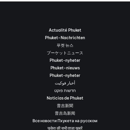
Actualité Phuket
Phuket-Nachrichten
푸켓 뉴스
プーケットニュース
Phuket-nyheter
Phuket-nieuws
Phuket-nyheter
أخبار فوكيت
חדשות פוקט
Noticias de Phuket
普吉新聞
普吉岛新闻
Все новости Пхукета на русском
फुकेत की सभी ताज़ा ख़बरें