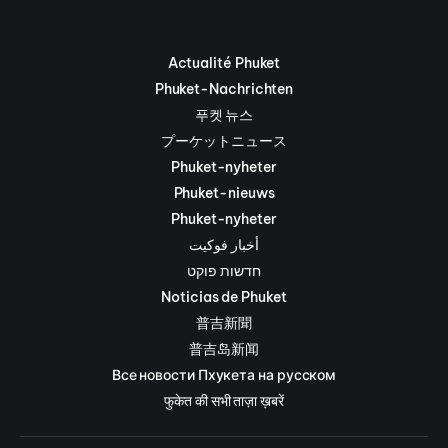
Actualité Phuket
Phuket-Nachrichten
푸켓 뉴스
プーケットニュース
Phuket-nyheter
Phuket-nieuws
Phuket-nyheter
أخبار فوكيت
חדשות פוקט
Noticias de Phuket
普吉新聞
普吉岛新闻
Все новости Пхукета на русском
फुकेत की सभी ताज़ा ख़बरें