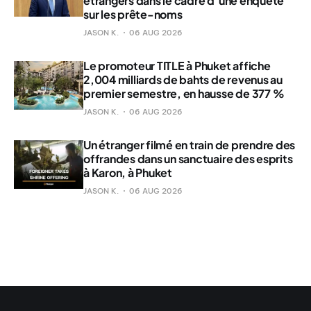
étrangers dans le cadre d’une enquête
sur les prête-noms
JASON K.
06 AUG 2026
Le promoteur TITLE à Phuket affiche
2,004 milliards de bahts de revenus au
premier semestre, en hausse de 377 %
JASON K.
06 AUG 2026
Un étranger filmé en train de prendre des
offrandes dans un sanctuaire des esprits
à Karon, à Phuket
JASON K.
06 AUG 2026