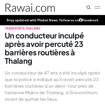
Stay updated with Phuket News. Follow us on
Facebook
TRANSPORTS
THALANG
Un conducteur inculpé
après avoir percuté 23
barrières routières à
Thalang
Un conducteur de 47 ans a été inculpé après
que la police a indiqué qu’il avait percuté 23
barrières routières à un demi-tour près de
l’antenne Makro de Thalang, à Srisoonthorn,
avant de quitter les lieux.