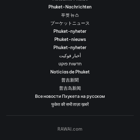
Phuket-Nachrichten
푸켓 뉴스
プーケットニュース
Phuket-nyheter
Phuket-nieuws
Phuket-nyheter
أخبار فوكيت
חדשות פוקט
Noticias de Phuket
普吉新聞
普吉岛新闻
Все новости Пхукета на русском
फुकेत की सभी ताज़ा ख़बरें
RAWAI.com