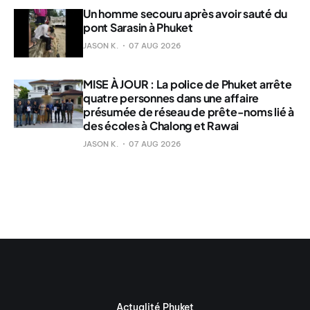
Un homme secouru après avoir sauté du
pont Sarasin à Phuket
JASON K.
07 AUG 2026
MISE À JOUR : La police de Phuket arrête
quatre personnes dans une affaire
présumée de réseau de prête-noms lié à
des écoles à Chalong et Rawai
JASON K.
07 AUG 2026
Actualité Phuket