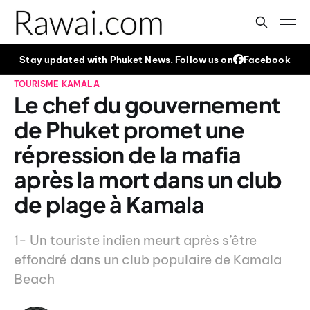
Stay updated with Phuket News. Follow us on
Facebook
TOURISME
KAMALA
Le chef du gouvernement
de Phuket promet une
répression de la mafia
après la mort dans un club
de plage à Kamala
1- Un touriste indien meurt après s’être
effondré dans un club populaire de Kamala
Beach