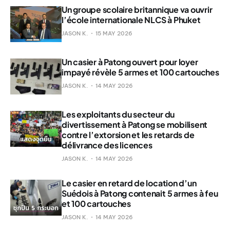
Un groupe scolaire britannique va ouvrir
l’école internationale NLCS à Phuket
JASON K.
15 MAY 2026
Un casier à Patong ouvert pour loyer
impayé révèle 5 armes et 100 cartouches
JASON K.
14 MAY 2026
Les exploitants du secteur du
divertissement à Patong se mobilisent
contre l’extorsion et les retards de
délivrance des licences
JASON K.
14 MAY 2026
Le casier en retard de location d’un
Suédois à Patong contenait 5 armes à feu
et 100 cartouches
JASON K.
14 MAY 2026