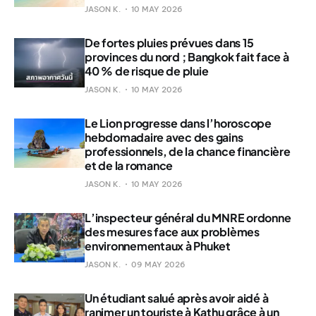
JASON K.
10 MAY 2026
De fortes pluies prévues dans 15
provinces du nord ; Bangkok fait face à
40 % de risque de pluie
JASON K.
10 MAY 2026
Le Lion progresse dans l’horoscope
hebdomadaire avec des gains
professionnels, de la chance financière
et de la romance
JASON K.
10 MAY 2026
L’inspecteur général du MNRE ordonne
des mesures face aux problèmes
environnementaux à Phuket
JASON K.
09 MAY 2026
Un étudiant salué après avoir aidé à
ranimer un touriste à Kathu grâce à un