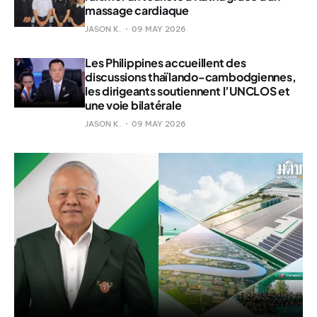
massage cardiaque
JASON K.
09 MAY 2026
Les Philippines accueillent des
discussions thaïlando-cambodgiennes,
les dirigeants soutiennent l’UNCLOS et
une voie bilatérale
JASON K.
09 MAY 2026