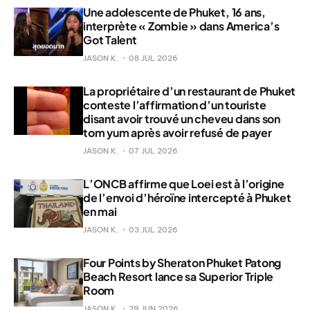
Une adolescente de Phuket, 16 ans,
interprète « Zombie » dans America’s
Got Talent
JASON K.
08 JUL 2026
La propriétaire d’un restaurant de Phuket
conteste l’affirmation d’un touriste
disant avoir trouvé un cheveu dans son
tom yum après avoir refusé de payer
JASON K.
07 JUL 2026
L’ONCB affirme que Loei est à l’origine
de l’envoi d’héroïne intercepté à Phuket
en mai
JASON K.
03 JUL 2026
Four Points by Sheraton Phuket Patong
Beach Resort lance sa Superior Triple
Room
JASON K.
29 JUN 2026