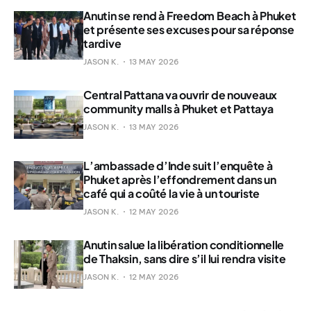
Anutin se rend à Freedom Beach à Phuket
et présente ses excuses pour sa réponse
tardive
JASON K.
13 MAY 2026
Central Pattana va ouvrir de nouveaux
community malls à Phuket et Pattaya
JASON K.
13 MAY 2026
L’ambassade d’Inde suit l’enquête à
Phuket après l’effondrement dans un
café qui a coûté la vie à un touriste
JASON K.
12 MAY 2026
Anutin salue la libération conditionnelle
de Thaksin, sans dire s’il lui rendra visite
JASON K.
12 MAY 2026