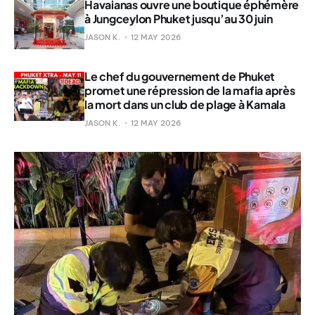
Havaianas ouvre une boutique éphémère
à Jungceylon Phuket jusqu’au 30 juin
JASON K.
12 MAY 2026
Le chef du gouvernement de Phuket
promet une répression de la mafia après
la mort dans un club de plage à Kamala
JASON K.
12 MAY 2026