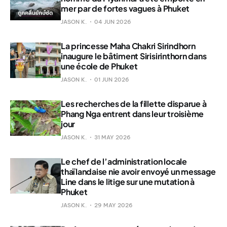
mer par de fortes vagues à Phuket
JASON K.
04 JUN 2026
La princesse Maha Chakri Sirindhorn
inaugure le bâtiment Sirisirinthorn dans
une école de Phuket
JASON K.
01 JUN 2026
Les recherches de la fillette disparue à
Phang Nga entrent dans leur troisième
jour
JASON K.
31 MAY 2026
Le chef de l’administration locale
thaïlandaise nie avoir envoyé un message
Line dans le litige sur une mutation à
Phuket
JASON K.
29 MAY 2026