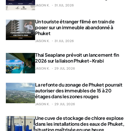
JASON K.
31 JUL 2026
Un touriste étranger filmé en train de
poser sur un immeuble abandonné à
Phuket
JASON K.
31 JUL 2026
Thai Seaplane prévoit un lancement fin
2026 sur la liaison Phuket-Krabi
JASON K.
29 JUL 2026
La refonte du zonage de Phuket pourrait
autoriser des immeubles de 15 à 20
étages dans les zones rouges
JASON K.
29 JUL 2026
Une cuve de stockage de chlore explose
dans les installations des eaux de Phuket,
situation maîtrisée en une heure