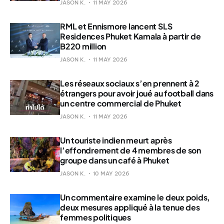
JASON K.
11 MAY 2026
RML et Ennismore lancent SLS
Residences Phuket Kamala à partir de
B220 million
JASON K.
11 MAY 2026
Les réseaux sociaux s’en prennent à 2
étrangers pour avoir joué au football dans
un centre commercial de Phuket
JASON K.
11 MAY 2026
Un touriste indien meurt après
l’effondrement de 4 membres de son
groupe dans un café à Phuket
JASON K.
10 MAY 2026
Un commentaire examine le deux poids,
deux mesures appliqué à la tenue des
femmes politiques