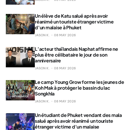
Un élève de Katu salué après avoir
réanimé un touriste étranger victime
d’un malaise à Phuket
JASON K.
08 MAY 2026
L’acteur thaïlandais Naphat affirme ne
plus être célibataire le jour de son
anniversaire
JASON K.
08 MAY 2026
Le camp Young Grow forme les jeunes de
Koh Mak à protéger le bassin du lac
Songkhla
JASON K.
08 MAY 2026
Un étudiant de Phuket vendant des mala
salué après avoir réanimé un touriste
étranger victime d’un malaise