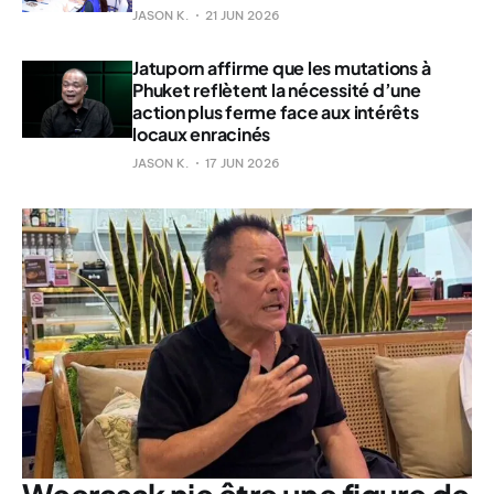
JASON K.
21 JUN 2026
Jatuporn affirme que les mutations à
Phuket reflètent la nécessité d’une
action plus ferme face aux intérêts
locaux enracinés
JASON K.
17 JUN 2026