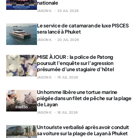
nationale
JASON K.
23 JUL 2026
Le service de catamaran de luxe PISCES
sera lancé à Phuket
JASON K.
20 JUL 2026
MISE À JOUR : la police de Patong
poursuit l’enquête sur l’agression
présumée d’une stagiaire d’hôtel
JASON K.
19 JUL 2026
Un homme libère une tortue marine
piégée dans un filet de pêche sur la plage
de Layan
JASON K.
18 JUL 2026
Un touriste verbalisé après avoir conduit
sa voiture sur la plage de Layan à Phuket