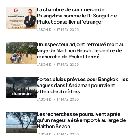
La chambre de commerce de
Guangzhou nomme le Dr Songrit de
Phuket conseiller à l’étranger
JASON K.
17 MAY 2026
Un inspecteur adjoint retrouvé mort au
large de Nai Thon Beach ; le centre de
recherche de Phuket fermé
JASON K.
17 MAY 2026
Fortes pluies prévues pour Bangkok ; les
vagues dans l’Andaman pourraient
atteindre 3 mètres
JASON K.
17 MAY 2026
Les recherches se poursuivent après
qu’un nageur a été emporté au large de
Naithon Beach
JASON K.
17 MAY 2026