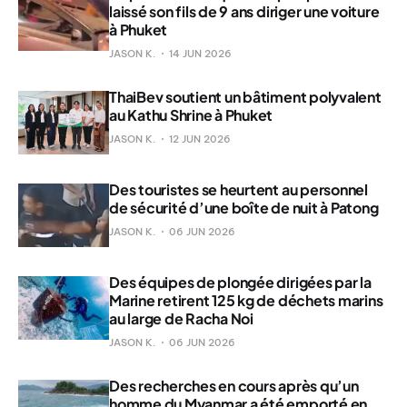
laissé son fils de 9 ans diriger une voiture
à Phuket
JASON K.
14 JUN 2026
ThaiBev soutient un bâtiment polyvalent
au Kathu Shrine à Phuket
JASON K.
12 JUN 2026
Des touristes se heurtent au personnel
de sécurité d’une boîte de nuit à Patong
JASON K.
06 JUN 2026
Des équipes de plongée dirigées par la
Marine retirent 125 kg de déchets marins
au large de Racha Noi
JASON K.
06 JUN 2026
Des recherches en cours après qu’un
homme du Myanmar a été emporté en