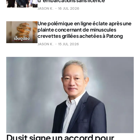
d’embarcations sans licence
JASON K.
16 JUL 2026
Une polémique en ligne éclate après une
plainte concernant de minuscules
crevettes grillées achetées à Patong
JASON K.
15 JUL 2026
Dusit signe un accord pour