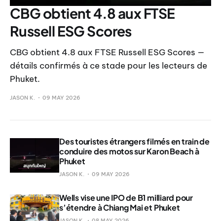
CBG obtient 4.8 aux FTSE
Russell ESG Scores
CBG obtient 4.8 aux FTSE Russell ESG Scores —
détails confirmés à ce stade pour les lecteurs de
Phuket.
JASON K.
09 MAY 2026
Des touristes étrangers filmés en train de
conduire des motos sur Karon Beach à
Phuket
JASON K.
09 MAY 2026
Wells vise une IPO de B1 milliard pour
s’étendre à Chiang Mai et Phuket
JASON K.
08 MAY 2026