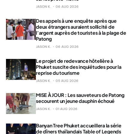
JASON K.
06 AUG 2026
Des appels à une enquête après que
deux étrangers auraient sollicité de
l’argent auprès de touristes à la plage de
Patong
JASON K.
06 AUG 2026
Le projet de redevance hôtelière à
Phuket suscite des inquiétudes pour la
reprise du tourisme
JASON K.
05 AUG 2026
MISE À JOUR : Les sauveteurs de Patong
secourent un jeune dauphin échoué
JASON K.
01 AUG 2026
Banyan Tree Phuket accueillera la série
de dîners thaïlandais Table of Legends