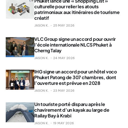
Phuket lance une « Shopping List »
culturelle pour relier les atouts
patrimoniaux aux itinéraires de tourisme
créatif
JASON K.
25 MAY 2026
VLC Group signe un accord pour ouvrir
l’école internationale NLCS Phuket à
Cherng Talay
JASON K.
24 MAY 2026
IHG signe un accord pour un hôtel voco
Phuket Patong de 307 chambres, dont
l’ouverture est prévue en 2028
JASON K.
23 MAY 2026
Un touriste porté disparu après le
chavirement d’un kayak au large de
Railay Bay à Krabi
JASON K.
19 MAY 2026