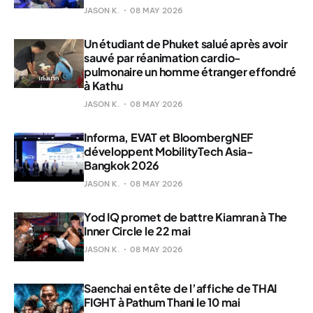
JASON K.
08 MAY 2026
Un étudiant de Phuket salué après avoir
sauvé par réanimation cardio-
pulmonaire un homme étranger effondré
à Kathu
JASON K.
08 MAY 2026
Informa, EVAT et BloombergNEF
développent MobilityTech Asia-
Bangkok 2026
JASON K.
08 MAY 2026
Yod IQ promet de battre Kiamran à The
Inner Circle le 22 mai
JASON K.
08 MAY 2026
Saenchai en tête de l’affiche de THAI
FIGHT à Pathum Thani le 10 mai