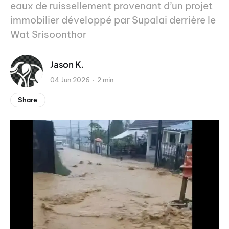
eaux de ruissellement provenant d’un projet
immobilier développé par Supalai derrière le
Wat Srisoonthor
Jason K.
04 Jun 2026
2 min
Share