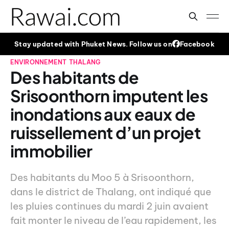
Stay updated with Phuket News. Follow us on
Facebook
ENVIRONNEMENT
THALANG
Des habitants de
Srisoonthorn imputent les
inondations aux eaux de
ruissellement d’un projet
immobilier
Des habitants du Moo 5 à Srisoonthorn,
dans le district de Thalang, ont indiqué que
les pluies continues du mardi 2 juin avaient
fait monter le niveau de l’eau rapidement, les