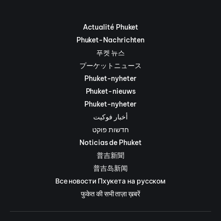
Actualité Phuket
Phuket-Nachrichten
푸켓 뉴스
プーケットニュース
Phuket-nyheter
Phuket-nieuws
Phuket-nyheter
أخبار فوكيت
חדשות פוקט
Noticias de Phuket
普吉新聞
普吉岛新闻
Все новости Пхукета на русском
फुकेत की सभी ताज़ा ख़बरें