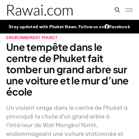
Stay updated with Phuket News. Follow us on
Facebook
ENVIRONNEMENT
PHUKET
Une tempête dans le
centre de Phuket fait
tomber un grand arbre sur
une voiture et le mur d’une
école
Un violent orage dans le centre de Phuket a
provoqué la chute d’un grand arbre à
l’intérieur de Wat Mongkol Nimit,
endommageant une voiture stationnée et