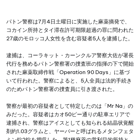
パトン警察は7月4日土曜日に実施した麻薬摘発で、
コカイン所持とタイ滞在許可期限超過の罪に問われた
27歳のモロッコ人女性を含む容疑者5人を逮捕した。
逮捕は、コーラキット・カーンクルア警察大佐が署長
代行を務めるパトン警察署の捜査班の指揮の下で開始
された麻薬取締作戦「Operation 90 Days」に基づ
いて行われた。警察によると、5人全員は法的手続き
のためパトン警察署の捜査員に引き渡された。
警察が最初の容疑者として特定したのは「Mr Na」の
みだった。容疑者はカオ50ピー通りの駐車エリアで
逮捕され、警察はアイスとしても知られる結晶状覚醒
剤約1.03グラムと、ヤーバーと呼ばれるメタンフェタ
ミン錠2錠を押収した。第1種麻薬の営利目的所持と