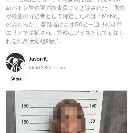
めパトン警察署の捜査員に引き渡された。 警察
が最初の容疑者として特定したのは「Mr Na」
のみだった。 容疑者はカオ50ピー通りの駐車
エリアで逮捕され、警察はアイスとしても知ら
れる結晶状覚醒剤約1.
Jason K.
06 Jul 2026
2 min
Share