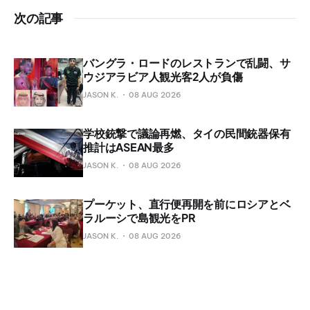
次の記事
バングラ・ロードのレストランで乱闘、サ
ウジアラビア人観光客2人が負傷
JASON K.
08 AUG 2026
学校銃撃で議論再燃、タイの民間銃器保有
推計はASEAN最多
JASON K.
08 AUG 2026
プーケット、直行便再開を前にロシアとベ
ラルーシで島観光をPR
JASON K.
08 AUG 2026