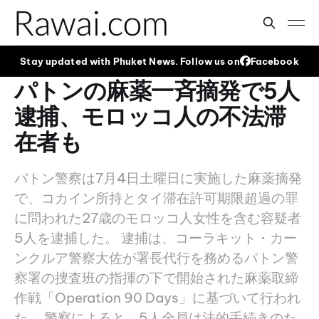
Stay updated with Phuket News. Follow us on
Facebook
パトンの麻薬一斉摘発で5人
逮捕、モロッコ人の不法滞
在者も
パトン警察は7月4日土曜日に実施した麻薬摘発
で、コカイン所持とタイ滞在許可期限超過の罪
に問われた27歳のモロッコ人女性を含む容疑者
5人を逮捕した。 逮捕は、コーラキット・カー
ンクルア警察大佐が署長代行を務めるパトン警
察署の捜査班の指揮の下で開始された麻薬取締
作戦「Operation 90 Days」に基づいて行われ
た。 警察によると、5人全員は法的手続きのた