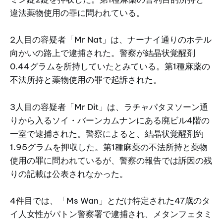
違法薬物使用の罪に問われている。
2人目の容疑者「Mr Nat」は、ナーナイ通りのホテル
向かいの路上で逮捕された。警察が結晶状覚醒剤
0.44グラムを所持していたとみている。第1種麻薬の
不法所持と薬物使用の罪で起訴された。
3人目の容疑者「Mr Dit」は、ラチャパタヌソーン通
りから入るソイ・バーンカムナンにある廃ビル4階の
一室で逮捕された。警察によると、結晶状覚醒剤約
1.95グラムを押収した。第1種麻薬の不法所持と薬物
使用の罪に問われているが、警察の報告では訴因の残
りの記載は公表されなかった。
4件目では、「Ms Wan」とだけ特定された47歳のタ
イ人女性がパトン警察署で逮捕され、メタンフェタミ