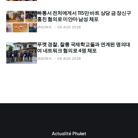
빠통서 전처에게서 115만 바트 상당 금 장신구
훔친 혐의로 미얀마 남성 체포
JASON K.
06 AUG 2026
푸껫 경찰, 찰롱 국제학교들과 연계된 명의대
여 네트워크 혐의로 4명 체포
JASON K.
06 AUG 2026
Actualité Phuket