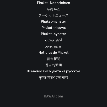
Phuket-Nachrichten
푸켓 뉴스
プーケットニュース
Phuket-nyheter
Phuket-nieuws
Phuket-nyheter
أخبار فوكيت
חדשות פוקט
Noticias de Phuket
普吉新聞
普吉岛新闻
Все новости Пхукета на русском
फुकेत की सभी ताज़ा ख़बरें
RAWAI.com