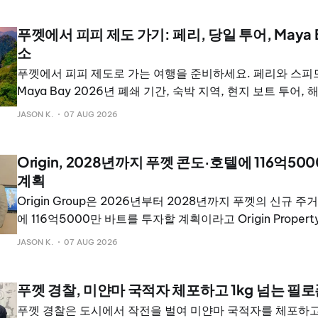
푸껫에서 피피 제도 가기: 페리, 당일 투어, Maya 
소
푸껫에서 피피 제도로 가는 여행을 준비하세요. 페리와 스피
Maya Bay 2026년 폐쇄 기간, 숙박 지역, 현지 보트 투어,
적인 단점을 정리했습니다.
JASON K.
07 AUG 2026
Origin, 2028년까지 푸껫 콘도·호텔에 116억50
계획
Origin Group은 2026년부터 2028년까지 푸껫의 신규 
에 116억5000만 바트를 투자할 계획이라고 Origin Property 
LimitedORI가 밝혔다. 이는 2026년 2분기 말 기준 183
JASON K.
07 AUG 2026
포트폴리오를 확대하기 위한 것이다. ORI의 국제사업 관리
타나콘 웃티퐁은 그룹이 2023년 푸껫에 진출한 이후 콘도미
푸껫 경찰, 미얀마 국적자 체포하고 1kg 넘는 필로
로 구성된 포트폴리오를 개발해 왔다고 말했다.
푸껫 경찰은 도시에서 작전을 벌여 미얀마 국적자를 체포하고 