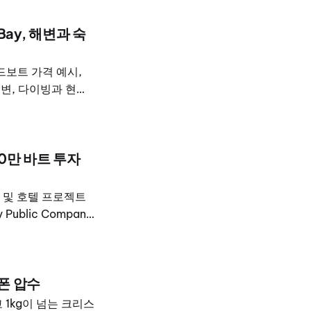
Bay, 해변과 숙
드보트 가격 예시,
 해변, 다이빙과 현실
00만 바트 투자
주거 및 호텔 프로젝트
Public Company
억5000만 바트 규모의
 부문 최고경영자인
니엄, 빌라 및 호텔
폰 압수
1kg이 넘는 크리스