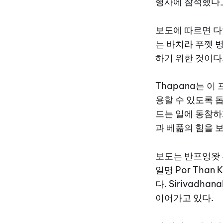
행사에 참석했다고
보도에 따르면 다
는 바치라 푸껫 
하기 위한 것이다
Thapana는 
용할 수 있도록 
드는 일에 동참하
과 베풂의 힘을 
보도는 반프엉왓 푸껫
일명 Por Than
다. Sirivadh
이어가고 있다.