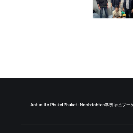
Actualité Phuket
Phuket-Nachrichten
푸켓 뉴스
プー