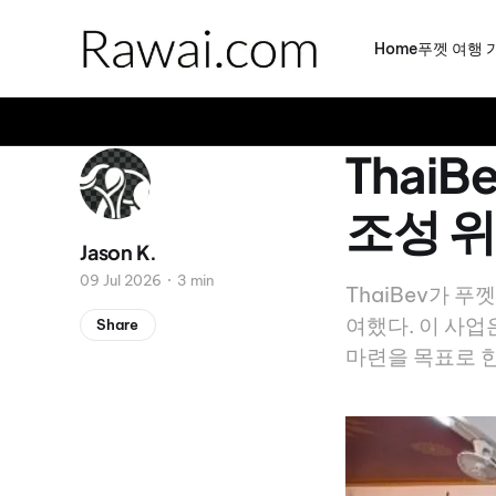
Home
푸껫 여행 
Thai
조성 위
Jason K.
09 Jul 2026
3 min
ThaiBev가 
여했다. 이 사업
Share
마련을 목표로 한