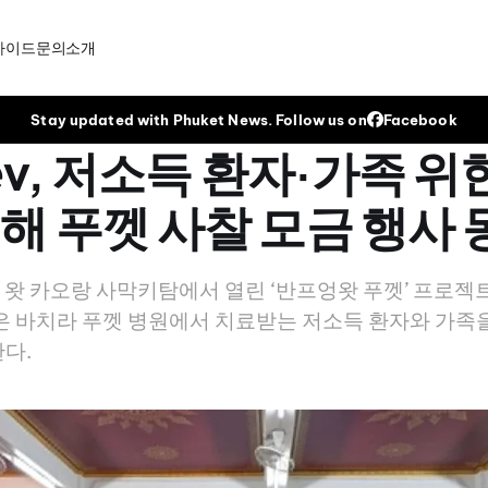
가이드
문의
소개
Stay updated with Phuket News. Follow us on
Facebook
Bev, 저소득 환자·가족 위
해 푸껫 사찰 모금 행사 
푸껫 왓 카오랑 사막키탐에서 열린 ‘반프엉왓 푸껫’ 프로젝
은 바치라 푸껫 병원에서 치료받는 저소득 환자와 가족을
다.