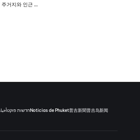
 주거지와 인근 은
 또한 마약류를 포장
 활동과 연관된 것
자는 현장에서 구금됐
에 대한 추가 수사
أخبا
חדשות פוקט
Noticias de Phuket
普吉新聞
普吉岛新闻