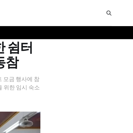
한 쉼터
동참
트 모금 행사에 참
 위한 임시 숙소