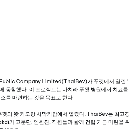
e Public Company Limited(ThaiBev)가 푸껫에서 열
에 동참했다. 이 프로젝트는 바치라 푸껫 병원에서 치료를
숙소를 마련하는 것을 목표로 한다.
푸껫의 왓 카오랑 사막키탐에서 열렸다. ThaiBev는 최고경
bhakdi가 고문단, 임원진, 직원들과 함께 건립 기금 마련을 