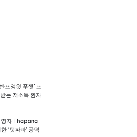
린 ‘반프엉왓 푸껫’ 프
 받는 저소득 환자
영자 Thapana
위한 ‘텃파빠’ 공덕