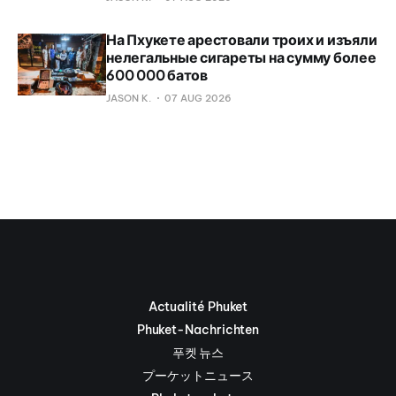
На Пхукете арестовали троих и изъяли
нелегальные сигареты на сумму более
600 000 батов
JASON K.
07 AUG 2026
Actualité Phuket
Phuket-Nachrichten
푸켓 뉴스
プーケットニュース