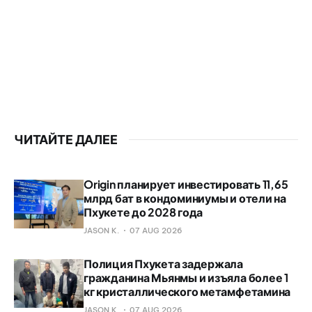
ЧИТАЙТЕ ДАЛЕЕ
Origin планирует инвестировать 11,65
млрд бат в кондоминиумы и отели на
Пхукете до 2028 года
JASON K.
07 AUG 2026
Полиция Пхукета задержала
гражданина Мьянмы и изъяла более 1
кг кристаллического метамфетамина
JASON K.
07 AUG 2026