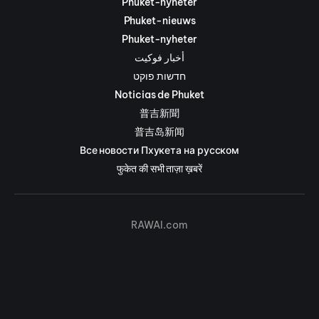
Phuket-nyheter
Phuket-nieuws
Phuket-nyheter
أخبار فوكيت
חדשות פוקט
Noticias de Phuket
普吉新聞
普吉岛新闻
Все новости Пхукета на русском
फुकेत की सभी ताज़ा ख़बरें
RAWAI.com