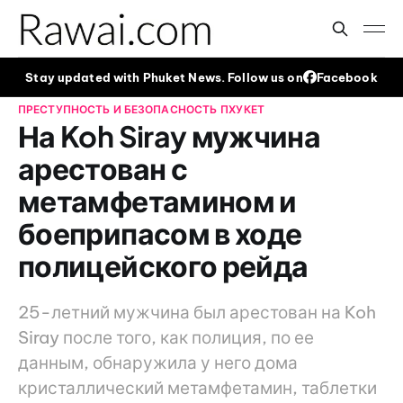
Stay updated with Phuket News. Follow us on
Facebook
ПРЕСТУПНОСТЬ И БЕЗОПАСНОСТЬ
ПХУКЕТ
На Koh Siray мужчина
арестован с
метамфетамином и
боеприпасом в ходе
полицейского рейда
25-летний мужчина был арестован на Koh
Siray после того, как полиция, по ее
данным, обнаружила у него дома
кристаллический метамфетамин, таблетки