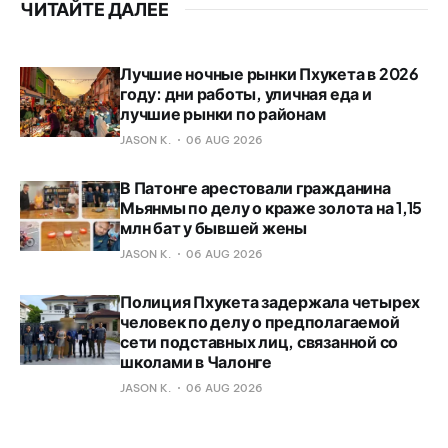
ЧИТАЙТЕ ДАЛЕЕ
Лучшие ночные рынки Пхукета в 2026
году: дни работы, уличная еда и
лучшие рынки по районам
JASON K.
06 AUG 2026
В Патонге арестовали гражданина
Мьянмы по делу о краже золота на 1,15
млн бат у бывшей жены
JASON K.
06 AUG 2026
Полиция Пхукета задержала четырех
человек по делу о предполагаемой
сети подставных лиц, связанной со
школами в Чалонге
JASON K.
06 AUG 2026